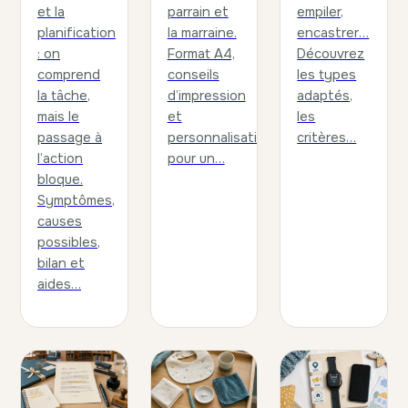
et la
parrain et
empiler,
planification
la marraine.
encastrer…
: on
Format A4,
Découvrez
comprend
conseils
les types
la tâche,
d’impression
adaptés,
mais le
et
les
passage à
personnalisation
critères…
l’action
pour un…
bloque.
Symptômes,
causes
possibles,
bilan et
aides…