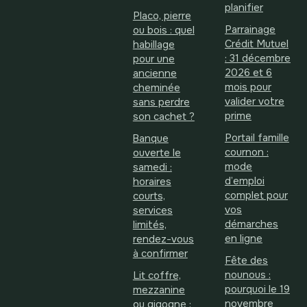
planifier
Placo, pierre
Parrainage
ou bois : quel
Crédit Mutuel
habillage
: 31 décembre
pour une
2026 et 6
ancienne
mois pour
cheminée
valider votre
sans perdre
prime
son cachet ?
Portail famille
Banque
cournon :
ouverte le
mode
samedi :
d’emploi
horaires
complet pour
courts,
vos
services
démarches
limités,
en ligne
rendez-vous
à confirmer
Fête des
nounous :
Lit coffre,
pourquoi le 19
mezzanine
novembre
ou gigogne :