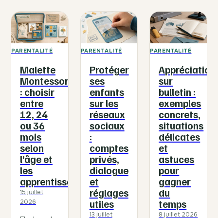
PARENTALITÉ
PARENTALITÉ
PARENTALITÉ
Malette
Protéger
Appréciation
Montessori
ses
sur
: choisir
enfants
bulletin :
entre
sur les
exemples
12, 24
réseaux
concrets,
ou 36
sociaux
situations
mois
:
délicates
selon
comptes
et
l’âge et
privés,
astuces
les
dialogue
pour
apprentissages
et
gagner
réglages
du
15 juillet
utiles
temps
2026
13 juillet
8 juillet 2026