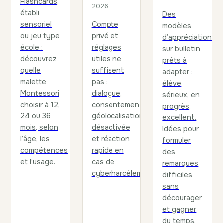
Flashcards,
2026
établi
Des
sensoriel
Compte
modèles
ou jeu type
privé et
d’appréciation
école :
réglages
sur bulletin
découvrez
utiles ne
prêts à
quelle
suffisent
adapter :
malette
pas :
élève
Montessori
dialogue,
sérieux, en
choisir à 12,
consentement,
progrès,
24 ou 36
géolocalisation
excellent.
mois, selon
désactivée
Idées pour
l’âge, les
et réaction
formuler
compétences
rapide en
des
et l’usage.
cas de
remarques
cyberharcèlement.
difficiles
sans
décourager
et gagner
du temps.