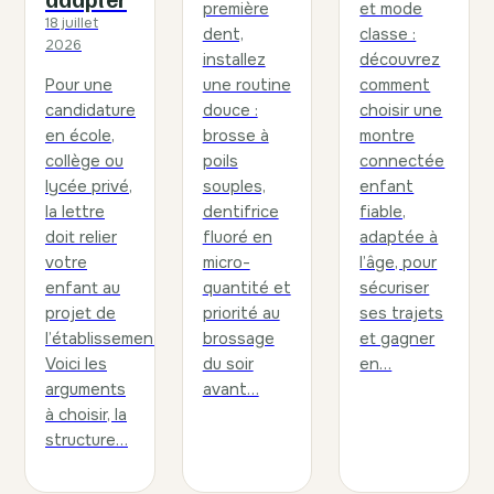
première
et mode
18 juillet
dent,
classe :
2026
installez
découvrez
Pour une
une routine
comment
candidature
douce :
choisir une
en école,
brosse à
montre
collège ou
poils
connectée
lycée privé,
souples,
enfant
la lettre
dentifrice
fiable,
doit relier
fluoré en
adaptée à
votre
micro-
l’âge, pour
enfant au
quantité et
sécuriser
projet de
priorité au
ses trajets
l’établissement.
brossage
et gagner
Voici les
du soir
en…
arguments
avant…
à choisir, la
structure…