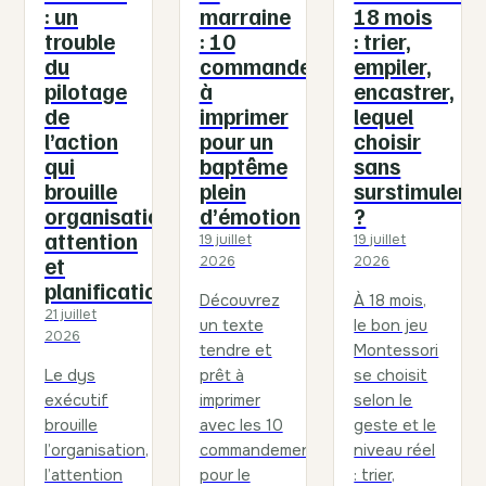
: un
marraine
18 mois
trouble
: 10
: trier,
du
commandements
empiler,
pilotage
à
encastrer,
de
imprimer
lequel
l’action
pour un
choisir
qui
baptême
sans
brouille
plein
surstimuler
organisation,
d’émotion
?
attention
19 juillet
19 juillet
et
2026
2026
planification
Découvrez
À 18 mois,
21 juillet
un texte
le bon jeu
2026
tendre et
Montessori
Le dys
prêt à
se choisit
exécutif
imprimer
selon le
brouille
avec les 10
geste et le
l’organisation,
commandements
niveau réel
l’attention
pour le
: trier,