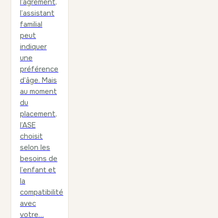
l’agrément,
l’assistant
familial
peut
indiquer
une
préférence
d’âge. Mais
au moment
du
placement,
l’ASE
choisit
selon les
besoins de
l’enfant et
la
compatibilité
avec
votre…