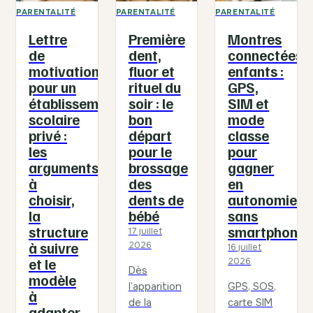
PARENTALITÉ
PARENTALITÉ
PARENTALITÉ
Lettre
Première
Montres
de
dent,
connectées
motivation
fluor et
enfants :
pour un
rituel du
GPS,
établissement
soir : le
SIM et
scolaire
bon
mode
privé :
départ
classe
les
pour le
pour
arguments
brossage
gagner
à
des
en
choisir,
dents de
autonomie
la
bébé
sans
structure
smartphone
17 juillet
à suivre
2026
16 juillet
et le
2026
Dès
modèle
l’apparition
GPS, SOS,
à
de la
carte SIM
adapter