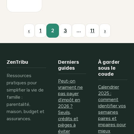
‹
1
2
3
…
11
›
ZenTribu
Derniers
À garder
guides
sous le
coude
Ressources
Peut-on
pratiques pour
Calendrier
vraiment ne
simplifier la vie de
2025 :
pas payer
famille :
comment
d’impôt en
parentalité,
identifier vos
2026 ?
maison, budget et
semaines
Seuils,
assurances.
paires et
crédits et
impaires pour
pièges à
mieux
éviter