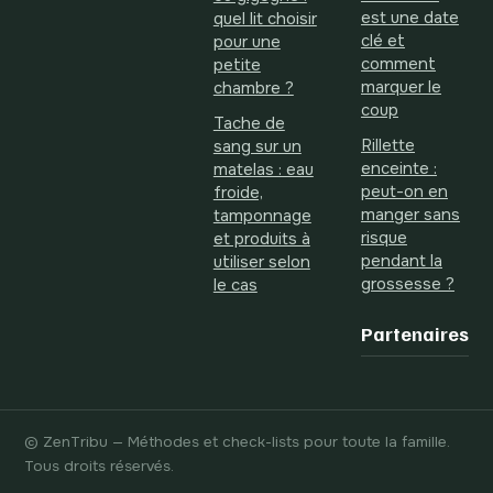
est une date
quel lit choisir
clé et
pour une
comment
petite
marquer le
chambre ?
coup
Tache de
Rillette
sang sur un
enceinte :
matelas : eau
peut-on en
froide,
manger sans
tamponnage
risque
et produits à
pendant la
utiliser selon
grossesse ?
le cas
Partenaires
© ZenTribu — Méthodes et check-lists pour toute la famille.
Tous droits réservés.