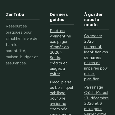
éveiller l’oreille
éviter les erreurs
sans saturer
de sonorité
l’espace sonore
ZenTribu
Derniers
À garder
guides
sous le
coude
Ressources
Peut-on
pratiques pour
Calendrier
vraiment ne
simplifier la vie de
2025 :
pas payer
famille :
comment
d’impôt en
parentalité,
identifier vos
2026 ?
maison, budget et
semaines
Seuils,
assurances.
paires et
crédits et
impaires pour
pièges à
mieux
éviter
planifier
Placo, pierre
Parrainage
ou bois : quel
Crédit Mutuel
habillage
: 31 décembre
pour une
2026 et 6
ancienne
mois pour
cheminée
valider votre
sans perdre