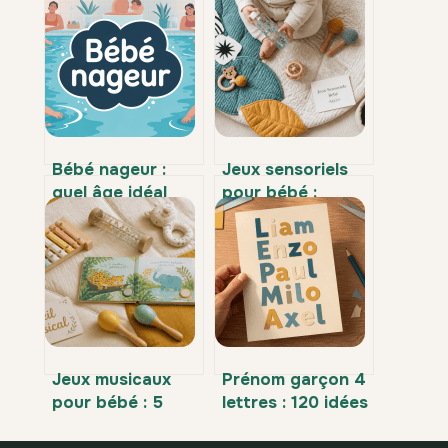
Bébé nageur :
Jeux sensoriels
quel âge idéal
pour bébé :
pour commencer
comment stimuler
en toute sécurité
son éveil, choisir
les bonnes
matières et
garantir sa
sécurité ?
Jeux musicaux
Prénom garçon 4
pour bébé : 5
lettres : 120 idées
critères pour
et conseils pour