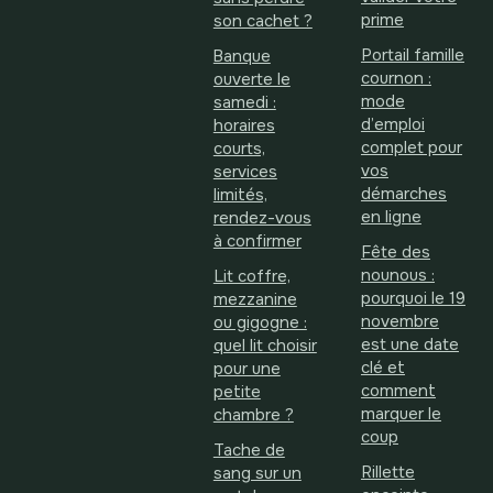
prime
son cachet ?
Portail famille
Banque
cournon :
ouverte le
mode
samedi :
d’emploi
horaires
complet pour
courts,
vos
services
démarches
limités,
en ligne
rendez-vous
à confirmer
Fête des
nounous :
Lit coffre,
pourquoi le 19
mezzanine
novembre
ou gigogne :
est une date
quel lit choisir
clé et
pour une
comment
petite
marquer le
chambre ?
coup
Tache de
Rillette
sang sur un