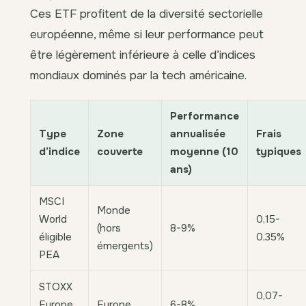
Ces ETF profitent de la diversité sectorielle
européenne, même si leur performance peut
être légèrement inférieure à celle d’indices
mondiaux dominés par la tech américaine.
Performance
Type
Zone
annualisée
Frais
d’indice
couverte
moyenne (10
typiques
ans)
MSCI
Monde
World
0,15-
(hors
8-9%
éligible
0,35%
émergents)
PEA
STOXX
0,07-
Europe
Europe
6-8%