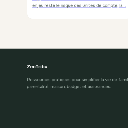
enjeu reste le risque des unités de compte, la…
ZenTribu
Ressources pratiques pour simplifier la vie de famill
parentalité, maison, budget et assurances.