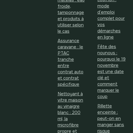
matelas : eau
mode
froide,
d’emploi
tamponnage
complet pour
et produits à
vos
utiliser selon
démarches
le cas
en ligne
Assurance
Fête des
caravane : le
nounous :
PTAC
pourquoi le 19
tranche
novembre
entre
est une date
contrat auto
clé et
et contrat
comment
spécifique
marquer le
Nettoyant à
coup
vitre maison
Rillette
au vinaigre
enceinte :
blanc : 200
peut-on en
ml, la
manger sans
microfibre
risque
propre et