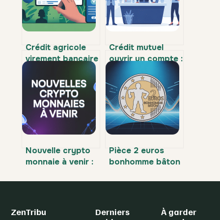
Crédit agricole
Crédit mutuel
virement bancaire
ouvrir un compte :
: délais, plafonds
démarches,
et démarches
conditions et
expliqués
choix à faire
Nouvelle crypto
Pièce 2 euros
monnaie à venir :
bonhomme bâton
lesquelles
: valeur, rareté et
surveiller en
comment
priorité en 2026 ?
l’identifier
ZenTribu
Derniers
À garder