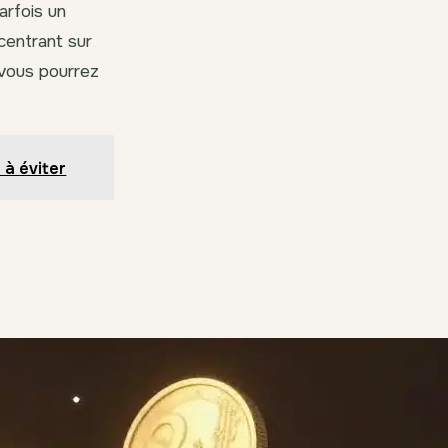
arfois un
centrant sur
 vous pourrez
 à éviter