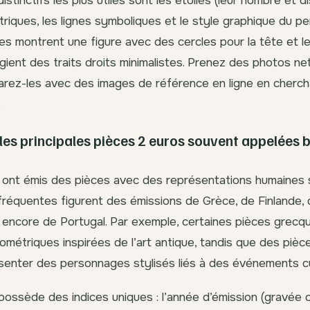
stinctifs les plus utiles sont les étoiles (leur nombre et di
iques, les lignes symboliques et le style graphique du p
es montrent une figure avec des cercles pour la tête et le
légient des traits droits minimalistes. Prenez des photos n
rez-les avec des images de référence en ligne en cherch
.
 les principales pièces 2 euros souvent appelée
 ont émis des pièces avec des représentations humaines si
fréquentes figurent des émissions de Grèce, de Finlande, d’
 encore de Portugal. Par exemple, certaines pièces grec
ométriques inspirées de l’art antique, tandis que des pièce
enter des personnages stylisés liés à des événements cu
ossède des indices uniques : l’année d’émission (gravée cl