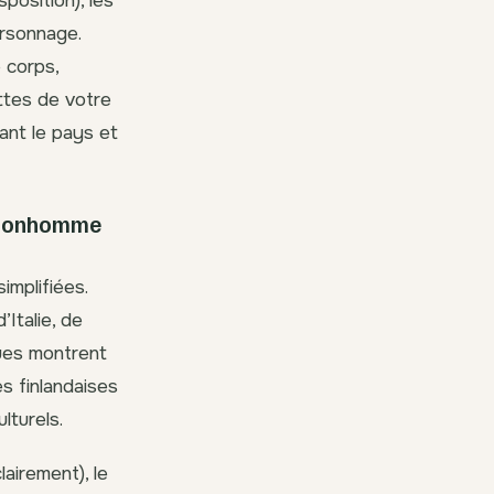
sposition), les
ersonnage.
 corps,
ettes de votre
ant le pays et
s bonhomme
mplifiées.
Italie, de
ques montrent
s finlandaises
lturels.
airement), le