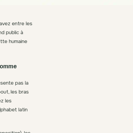
 avez entre les
d public à
ette humaine
nhomme
ésente pas la
out, les bras
z les
phabet latin