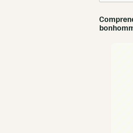
Comprendr
bonhomm