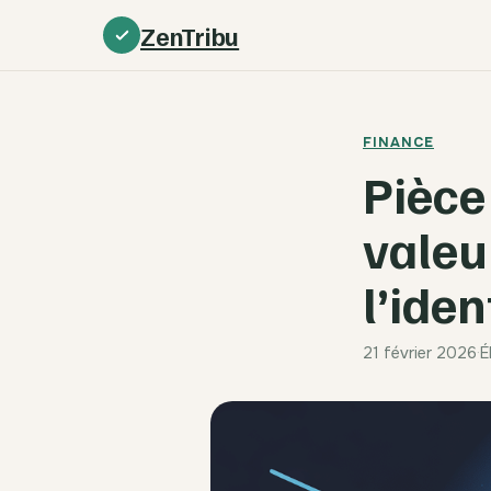
ZenTribu
FINANCE
Pièce
valeu
l’iden
21 février 2026
·
É