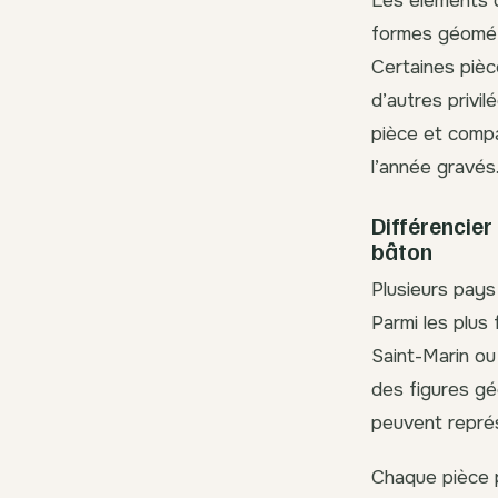
Les éléments di
formes géométr
Certaines pièc
d’autres privi
pièce et compa
l’année gravés
Différencier
bâton
Plusieurs pays
Parmi les plus 
Saint-Marin ou
des figures gé
peuvent représ
Chaque pièce p