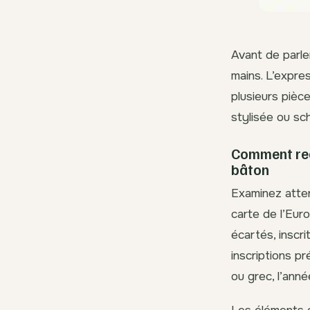
Avant de parle
mains. L’expre
plusieurs pièc
stylisée ou sc
Comment rec
bâton
Examinez atten
carte de l’Euro
écartés, inscr
inscriptions p
ou grec, l’anné