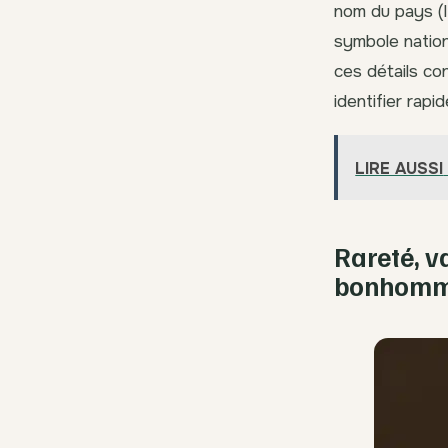
nom du pays (I
symbole nation
ces détails co
identifier rap
LIRE AUSSI
Rareté, v
bonhomm