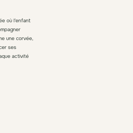
ée où l’enfant
ccompagner
me une corvée,
acer ses
aque activité