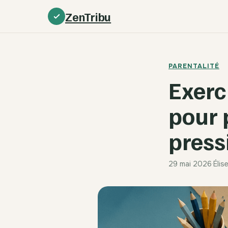
ZenTribu
PARENTALITÉ
Exerci
pour 
press
29 mai 2026
·
Élis