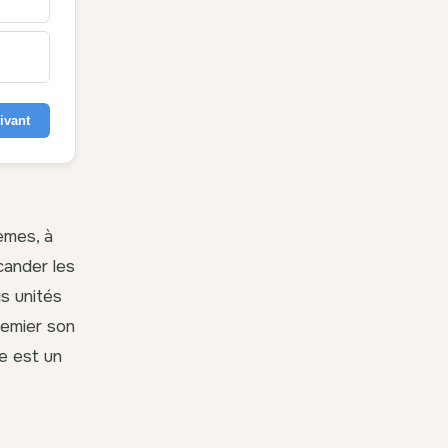
ivant
èmes, à
cander les
is unités
remier son
e est un