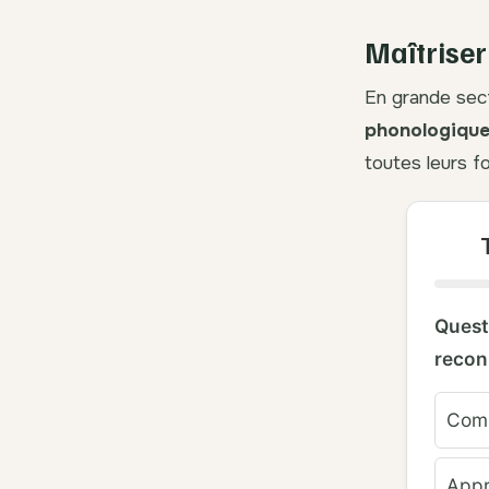
Maîtriser 
En grande secti
phonologiqu
toutes leurs f
Questi
recon
Comp
Appr