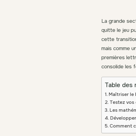
La grande sect
quitte le jeu 
cette transition
mais comme un 
premières lett
consolide les f
Table des 
Maîtriser le
Testez vos
Les mathém
Développer 
Comment cho