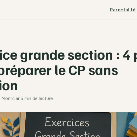
Parentalité
ce grande section : 4 p
préparer le CP sans
ion
e Montclar
·
5 min de lecture