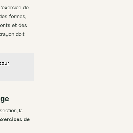
L’exercice de
 des formes,
 ponts et des
crayon doit
 pour
age
ection, la
exercices de