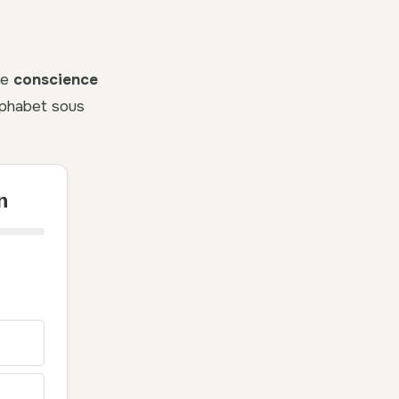
ne
conscience
alphabet sous
n