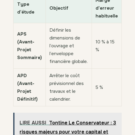
Marge
Type
Objectif
d’erreur
d’étude
habituelle
Définir les
APS
dimensions de
(Avant-
10 % à 15
l’ouvrage et
Projet
%
l’enveloppe
Sommaire)
financière globale.
APD
Arrêter le coût
(Avant-
prévisionnel des
5 %
Projet
travaux et le
Définitif)
calendrier.
LIRE AUSSI
Tontine Le Conservateur : 3
risques majeurs pour votre capital et