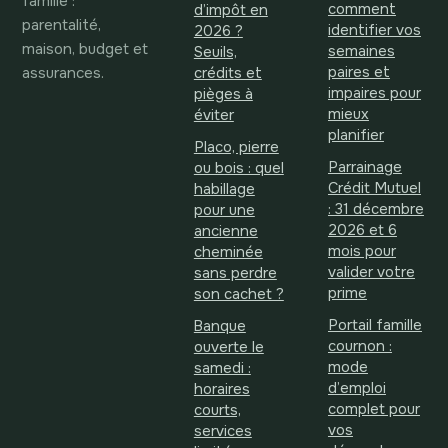
famille :
comment
d’impôt en
parentalité,
identifier vos
2026 ?
maison, budget et
semaines
Seuils,
assurances.
paires et
crédits et
impaires pour
pièges à
mieux
éviter
planifier
Placo, pierre
Parrainage
ou bois : quel
Crédit Mutuel
habillage
: 31 décembre
pour une
2026 et 6
ancienne
mois pour
cheminée
valider votre
sans perdre
prime
son cachet ?
Portail famille
Banque
cournon :
ouverte le
mode
samedi :
d’emploi
horaires
complet pour
courts,
vos
services