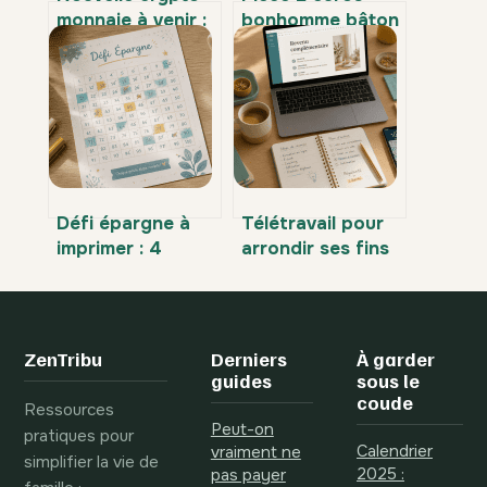
monnaie à venir :
bonhomme bâton
lesquelles
: valeur, rareté et
surveiller en
comment
priorité en 2026 ?
l’identifier
Défi épargne à
Télétravail pour
imprimer : 4
arrondir ses fins
méthodes
de mois : 3 leviers
concrètes pour
de revenus et les
économiser 1 378
pièges à éviter
€ sans
ZenTribu
Derniers
À garder
frustration
guides
sous le
coude
Ressources
Peut-on
pratiques pour
Calendrier
vraiment ne
simplifier la vie de
2025 :
pas payer