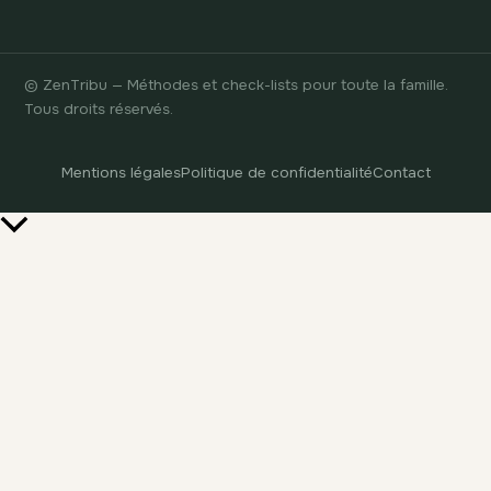
© ZenTribu — Méthodes et check-lists pour toute la famille.
Tous droits réservés.
Mentions légales
Politique de confidentialité
Contact
Retour
en
haut