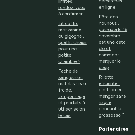
démarches
limités,
en ligne
rendez-vous
à confirmer
Fête des
nounous :
Lit coffre,
pourquoi le 19
mezzanine
novembre
ou gigogne :
est une date
quel lit choisir
clé et
pour une
comment
petite
marquer le
chambre ?
coup
Tache de
Rillette
sang sur un
enceinte :
matelas : eau
peut-on en
froide,
manger sans
tamponnage
risque
et produits à
pendant la
utiliser selon
grossesse ?
le cas
Partenaires