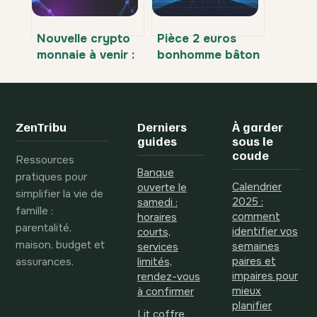
Nouvelle crypto
Pièce 2 euros
monnaie à venir :
bonhomme bâton
lesquelles
: valeur, rareté et
surveiller en
comment
priorité en 2026 ?
l’identifier
ZenTribu
Derniers
À garder
guides
sous le
coude
Ressources
Banque
pratiques pour
Calendrier
ouverte le
simplifier la vie de
2025 :
samedi :
famille :
comment
horaires
parentalité,
identifier vos
courts,
maison, budget et
semaines
services
assurances.
paires et
limités,
impaires pour
rendez-vous
mieux
à confirmer
planifier
Lit coffre,