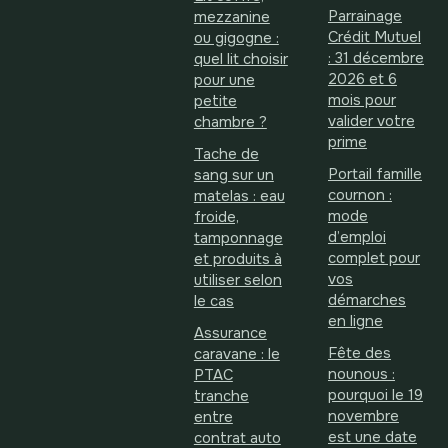
Parrainage
mezzanine
Crédit Mutuel
ou gigogne :
: 31 décembre
quel lit choisir
2026 et 6
pour une
mois pour
petite
valider votre
chambre ?
prime
Tache de
Portail famille
sang sur un
cournon :
matelas : eau
mode
froide,
d’emploi
tamponnage
complet pour
et produits à
vos
utiliser selon
démarches
le cas
en ligne
Assurance
Fête des
caravane : le
nounous :
PTAC
pourquoi le 19
tranche
novembre
entre
est une date
contrat auto