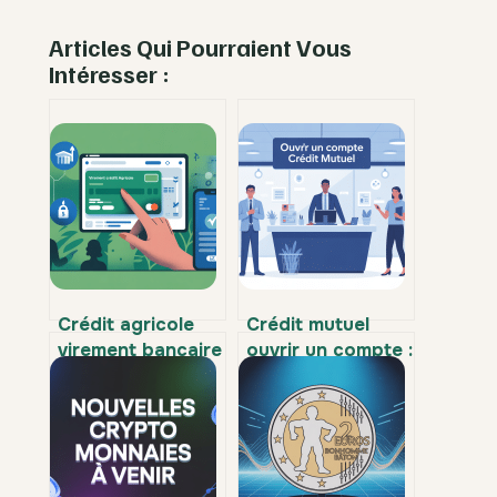
Articles Qui Pourraient Vous
Intéresser :
Crédit agricole
Crédit mutuel
virement bancaire
ouvrir un compte :
: délais, plafonds
démarches,
et démarches
conditions et
expliqués
choix à faire