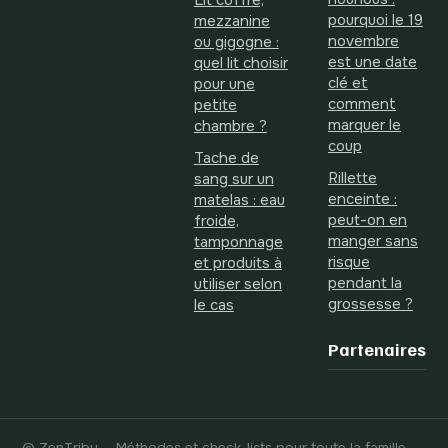
Lit coffre,
pourquoi le 19
mezzanine
novembre
ou gigogne :
est une date
quel lit choisir
clé et
pour une
comment
petite
marquer le
chambre ?
coup
Tache de
Rillette
sang sur un
enceinte :
matelas : eau
peut-on en
froide,
manger sans
tamponnage
risque
et produits à
pendant la
utiliser selon
grossesse ?
le cas
Partenaires
© ZenTribu — Méthodes et check-lists pour toute la famille.