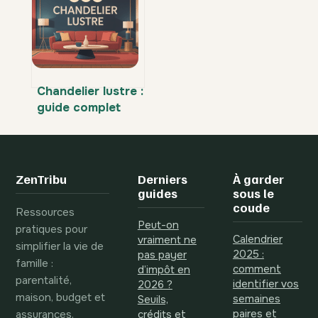
pour votre salon
pour votre
intérieur
Chandelier lustre :
guide complet
pour bien choisir
et sublimer votre
intérieur
ZenTribu
Derniers
À garder
guides
sous le
coude
Ressources
Peut-on
pratiques pour
Calendrier
vraiment ne
simplifier la vie de
2025 :
pas payer
famille :
comment
d’impôt en
parentalité,
identifier vos
2026 ?
maison, budget et
semaines
Seuils,
assurances.
paires et
crédits et