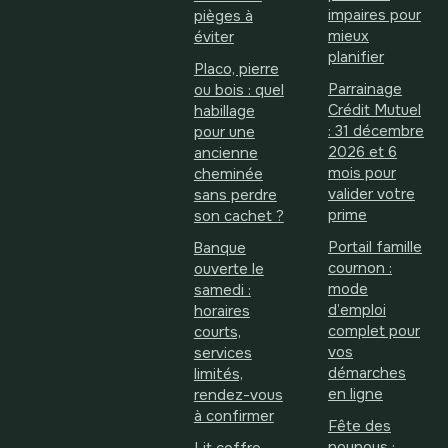
impaires pour
pièges à
mieux
éviter
planifier
Placo, pierre
Parrainage
ou bois : quel
Crédit Mutuel
habillage
: 31 décembre
pour une
2026 et 6
ancienne
mois pour
cheminée
valider votre
sans perdre
prime
son cachet ?
Portail famille
Banque
cournon :
ouverte le
mode
samedi :
d’emploi
horaires
complet pour
courts,
vos
services
démarches
limités,
en ligne
rendez-vous
à confirmer
Fête des
nounous :