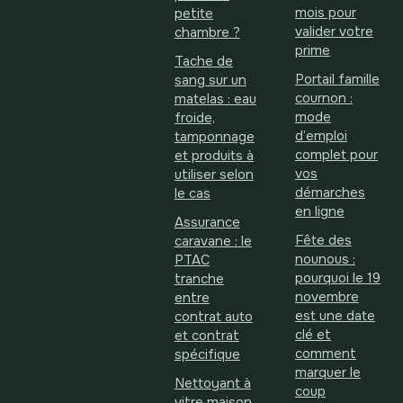
mois pour
petite
valider votre
chambre ?
prime
Tache de
Portail famille
sang sur un
cournon :
matelas : eau
mode
froide,
d’emploi
tamponnage
complet pour
et produits à
vos
utiliser selon
démarches
le cas
en ligne
Assurance
Fête des
caravane : le
nounous :
PTAC
pourquoi le 19
tranche
novembre
entre
est une date
contrat auto
clé et
et contrat
comment
spécifique
marquer le
Nettoyant à
coup
vitre maison