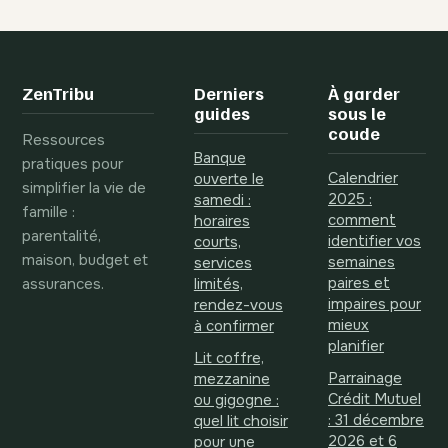
choisir un modèle
comment choisir
fiable et
des pièces
rassurant
pratiques et
élégantes
ZenTribu
Derniers
À garder
guides
sous le
coude
Ressources
Banque
pratiques pour
Calendrier
ouverte le
simplifier la vie de
2025 :
samedi :
famille :
comment
horaires
parentalité,
identifier vos
courts,
maison, budget et
semaines
services
assurances.
paires et
limités,
impaires pour
rendez-vous
mieux
à confirmer
planifier
Lit coffre,
Parrainage
mezzanine
Crédit Mutuel
ou gigogne :
: 31 décembre
quel lit choisir
2026 et 6
pour une