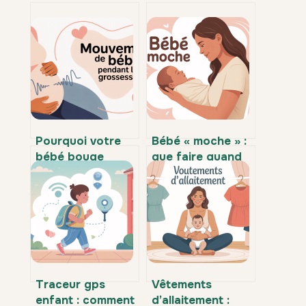
Pourquoi votre
Bébé « moche » :
bébé bouge
que faire quand
moins certains
on n’aime pas son
jours : ce qu’il
bébé au premier
faut vraiment
regard
savoir
Traceur gps
Vêtements
enfant : comment
d’allaitement :