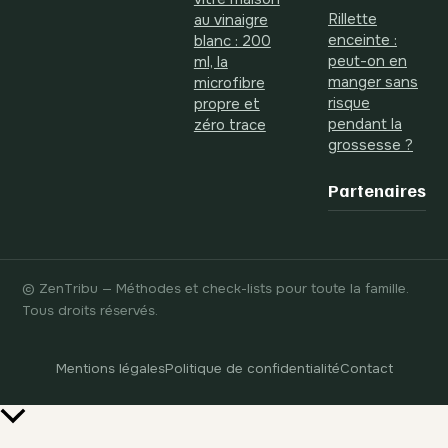
Rillette
au vinaigre
enceinte :
blanc : 200
peut-on en
ml, la
manger sans
microfibre
risque
propre et
pendant la
zéro trace
grossesse ?
Partenaires
© ZenTribu — Méthodes et check-lists pour toute la famille.
Tous droits réservés.
Mentions légales
Politique de confidentialité
Contact
Retour
en