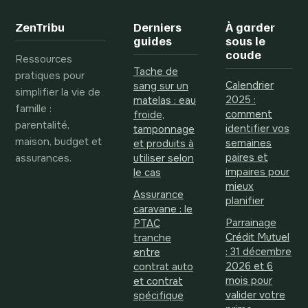
fréquentes et les
genre avant la
gestes pour le
naissance
ZenTribu
Derniers
À garder
soulager
guides
sous le
coude
Ressources
Tache de
pratiques pour
Calendrier
sang sur un
simplifier la vie de
2025 :
matelas : eau
famille :
comment
froide,
parentalité,
identifier vos
tamponnage
maison, budget et
semaines
et produits à
assurances.
paires et
utiliser selon
impaires pour
le cas
mieux
Assurance
planifier
caravane : le
Parrainage
PTAC
Crédit Mutuel
tranche
: 31 décembre
entre
2026 et 6
contrat auto
mois pour
et contrat
valider votre
spécifique