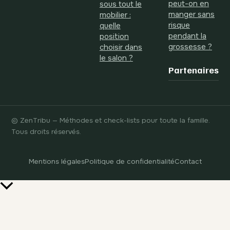
peut-on en
sous tout le
manger sans
mobilier :
risque
quelle
pendant la
position
grossesse ?
choisir dans
le salon ?
Partenaires
© ZenTribu — Méthodes et check-lists pour toute la famille.
Tous droits réservés.
Mentions légales
Politique de confidentialité
Contact
Retour
en
haut