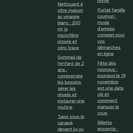
prime
Nettoyant à
Portail famille
vitre maison
cournon :
au vinaigre
mode
blanc : 200
d’emploi
ml, la
complet pour
microfibre
vos
propre et
démarches
zéro trace
en ligne
Sommeil de
Fête des
l'enfant de 2
nounous :
ans :
pourquoi le 19
comprendre
novembre
les besoins,
est une date
gérer les
clé et
réveils et
comment
instaurer une
marquer le
routine
coup
Tapis sous le
Rillette
canapé,
enceinte :
devant lui ou