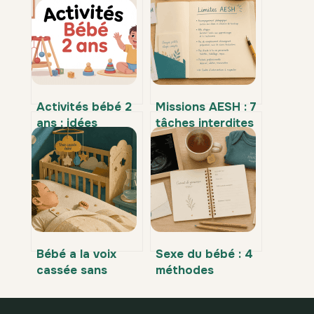
Activités bébé 2
Missions AESH : 7
ans : idées
tâches interdites
simples pour
par la circulaire
l’éveiller au
2017-084 que
quotidien
vous devez
refuser
Bébé a la voix
Sexe du bébé : 4
cassée sans
méthodes
fièvre ni toux : 4
médicales pour
causes
connaître le