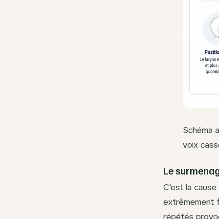
Schéma a
voix cas
Le surmenage
C’est la cause
extrêmement fi
répétés provo