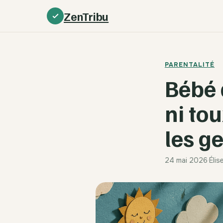
ZenTribu
PARENTALITÉ
Bébé 
ni to
les g
24 mai 2026
·
Élis