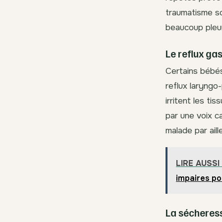
traumatisme son
beaucoup pleuré
Le reflux ga
Certains bébés
reflux laryngo
irritent les t
par une voix c
malade par aill
LIRE AUSSI
impaires po
La sécheress