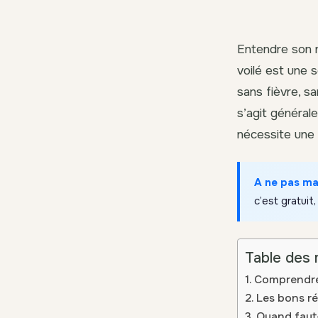
Entendre son n
voilé est une 
sans fièvre, s
s’agit général
nécessite une 
A ne pas m
c’est gratuit,
Table des 
Comprendre 
Les bons ré
Quand faut-