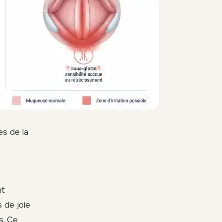
s de la
nt
 de joie
s. Ce