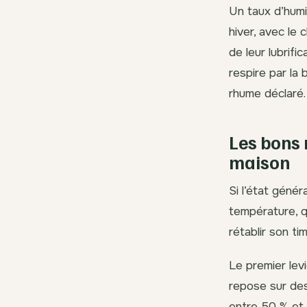
Un taux d’humi
hiver, avec le 
de leur lubrifi
respire par l
rhume déclaré.
Les bons 
maison
Si l’état génér
température, q
rétablir son ti
Le premier levi
repose sur des
entre 50 % et 