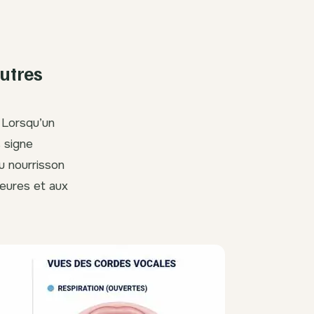
utres
. Lorsqu’un
s signe
du nourrisson
ieures et aux