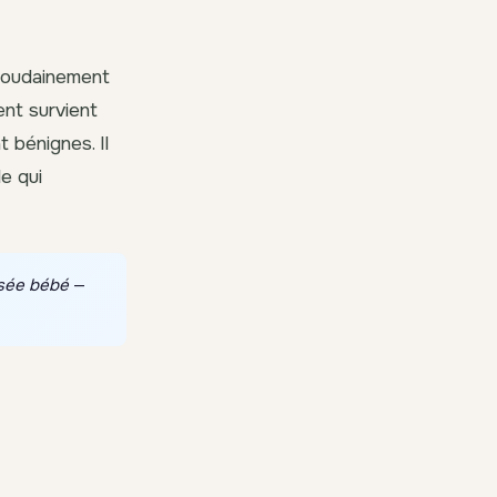
 soudainement
ent survient
 bénignes. Il
e qui
ssée bébé
—