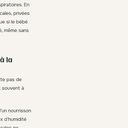
iratoires. En
ocales, privées
ue si le bébé
ré, même sans
à la
ente pas de
t souvent à
d’un nourrisson
x d’humidité
cales ne