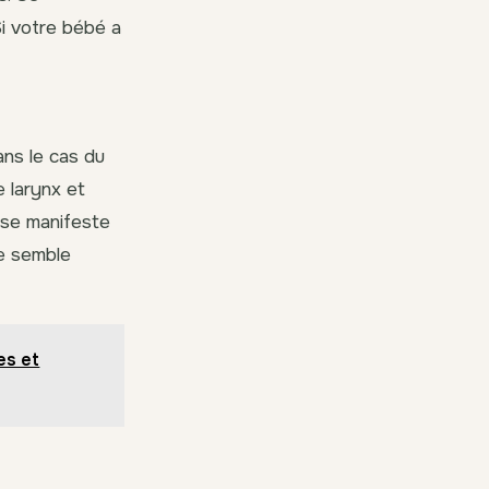
 Si votre bébé a
ans le cas du
 larynx et
i se manifeste
ne semble
es et