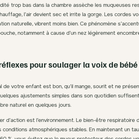
dité trop bas dans la chambre assèche les muqueuses resp
chauffage, l’air devient sec et irrite la gorge. Les cordes v
cation naturelle, vibrent moins bien. Ce phénomène s’accent
a bouche, notamment à cause d’un nez légèrement encomb
réflexes pour soulager la voix de bébé 
al de votre enfant est bon, qu’il mange, sourit et ne prés
uelques ajustements simples dans son quotidien suffisen
mbre naturel en quelques jours.
er d’action est l’environnement. Le bien-être respiratoire 
 conditions atmosphériques stables. En maintenant un tau
60 %, vous évitez que le mucus protecteur des cordes vo