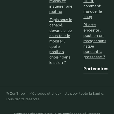
clé et
réveils et
comment
instaurer une
marquer le
routine
coup
Tapis sous le
Rillette
canapé,
enceinte :
devant lui ou
peut-on en
sous tout le
manger sans
mobilier :
risque
quelle
pendant la
position
grossesse ?
choisir dans
le salon ?
Partenaires
© ZenTribu — Méthodes et check-lists pour toute la famille.
Tous droits réservés.
Mentions légales
Politique de confidentialité
Contact