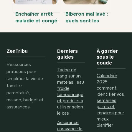
Enchaîner arrêt
Biberon mal lavé :
maladie et congé
quels sont les
maternité : le
risques réels et
guide du salaire
comment réagir ?
rétabli pour
protéger vos
ZenTribu
Derniers
À garder
revenus
guides
sous le
coude
Ressources
Tache de
pratiques pour
Calendrier
sang sur un
simplifier la vie de
2025 :
matelas : eau
famille :
comment
froide,
parentalité,
identifier vos
tamponnage
maison, budget et
semaines
et produits à
assurances.
paires et
utiliser selon
impaires pour
le cas
mieux
Assurance
planifier
caravane : le