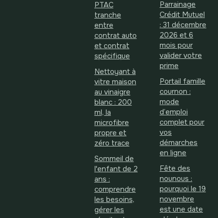
Parrainage
PTAC
Crédit Mutuel
tranche
: 31 décembre
entre
2026 et 6
contrat auto
mois pour
et contrat
valider votre
spécifique
prime
Nettoyant à
Portail famille
vitre maison
cournon :
au vinaigre
mode
blanc : 200
d’emploi
ml, la
complet pour
microfibre
vos
propre et
démarches
zéro trace
en ligne
Sommeil de
Fête des
l'enfant de 2
nounous :
ans :
pourquoi le 19
comprendre
novembre
les besoins,
est une date
gérer les