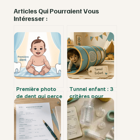
Articles Qui Pourraient Vous
Intéresser :
Première photo
Tunnel enfant : 3
de dent qui perce
critères pour
bébé : guide,
choisir le meilleur
astuces et
allié de la
souvenirs à
motricité sans
capturer
encombrer votre
salon