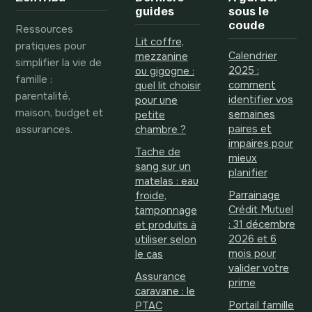
guides
sous le
coude
Ressources
Lit coffre,
pratiques pour
Calendrier
mezzanine
simplifier la vie de
2025 :
ou gigogne :
famille :
comment
quel lit choisir
parentalité,
identifier vos
pour une
maison, budget et
semaines
petite
assurances.
paires et
chambre ?
impaires pour
Tache de
mieux
sang sur un
planifier
matelas : eau
Parrainage
froide,
Crédit Mutuel
tamponnage
: 31 décembre
et produits à
2026 et 6
utiliser selon
mois pour
le cas
valider votre
Assurance
prime
caravane : le
Portail famille
PTAC