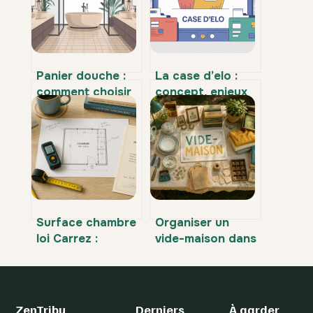
Panier douche :
La case d’elo :
comment choisir
concept, enjeux
et installer le
et applications
modèle idéal chez
concrètes
vous
Surface chambre
Organiser un
loi Carrez :
vide-maison dans
comment calculer
les Landes :
le seuil de 1,80m
démarches,
et éviter les
règlementation et
litiges
conseils de vente
ZenTribu
Derniers
À garder