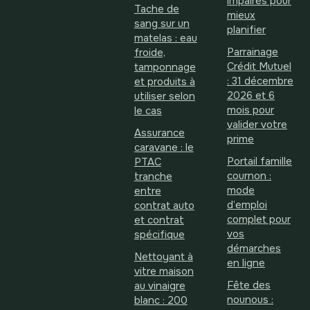
impaires pour
Tache de
mieux
sang sur un
planifier
matelas : eau
Parrainage
froide,
Crédit Mutuel
tamponnage
: 31 décembre
et produits à
2026 et 6
utiliser selon
mois pour
le cas
valider votre
Assurance
prime
caravane : le
Portail famille
PTAC
cournon :
tranche
mode
entre
d’emploi
contrat auto
complet pour
et contrat
vos
spécifique
démarches
Nettoyant à
en ligne
vitre maison
Fête des
au vinaigre
nounous :
blanc : 200