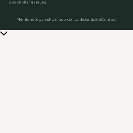
Tous droits réservés.
Mentions légales
Politique de confidentialité
Contact
Retour
en
haut