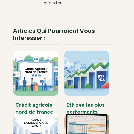
quotidien.
Articles Qui Pourraient Vous
Intéresser :
Crédit agricole
Etf pea les plus
nord de france
performants
avis : ce qu’en
comment choisir
pensent vraiment
sans se tromper
les clients