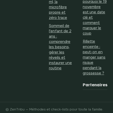
pourquoi le 19
ml, la
novembre
microfibre
est une date
propre et
clé et
zéro trace
comment
Sommeil de
marquer le
l'enfant de 2
coup
ans :
Rillette
comprendre
enceinte :
les besoins,
peut-on en
gérer les
manger sans
réveils et
risque
instaurer une
pendant la
routine
grossesse ?
Partenaires
© ZenTribu — Méthodes et check-lists pour toute la famille.