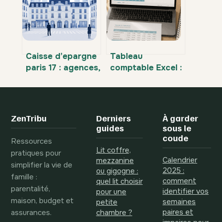
Caisse d’epargne
Tableau
paris 17 : agences,
comptable Excel :
services et
5 colonnes
contacts
indispensables
essentiels
pour fiabiliser
votre gestion
ZenTribu
Derniers
À garder
guides
sous le
coude
Ressources
Lit coffre,
pratiques pour
Calendrier
mezzanine
simplifier la vie de
2025 :
ou gigogne :
famille :
comment
quel lit choisir
parentalité,
identifier vos
pour une
maison, budget et
semaines
petite
assurances.
paires et
chambre ?