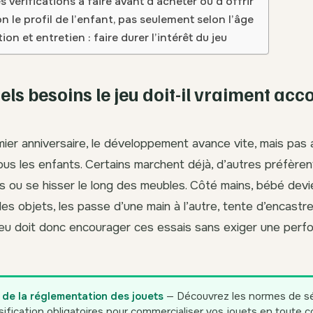
es vérifications à faire avant d’acheter ou d’offrir
on le profil de l’enfant, pas seulement selon l’âge
ion et entretien : faire durer l’intérêt du jeu
uels besoins le jeu doit-il vraiment a
ier anniversaire, le développement avance vite, mais pa
us les enfants. Certains marchent déjà, d’autres préfèren
s ou se hisser le long des meubles. Côté mains, bébé devi
ux les objets, les passe d’une main à l’autre, tente d’encastre
 jeu doit donc encourager ces essais sans exiger une per
l de la réglementation des jouets
— Découvrez les normes de séc
sification obligatoires pour commercialiser vos jouets en toute 