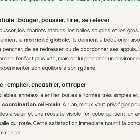
bale : bouger, pousser, tirer, se relever
ousser, les chariots stables, les balles souples et les gro
iennent la
motricité globale
. Ils donnent à bébé une rais
e pencher, de se redresser ou de coordonner ses appuis. L’
archer l’enfant plus vite, mais de lui proposer un environn
expérimenter son équilibre à son rythme.
e : empiler, encastrer, attraper
lables, anneaux à enfiler, boîtes à formes très simples et 
a
coordination œil-main
. À 1 an, mieux vaut privilégier p
les à saisir et une réussite visible : un cube qui tient, un 
lle qui roule. Cette satisfaction immédiate nourrit la conc
ommencer.