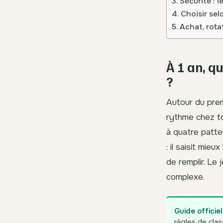
Sécurité : l
Choisir sel
Achat, rotat
À 1 an, q
?
Autour du prem
rythme chez to
à quatre patte
: il saisit mie
de remplir. Le
complexe.
Guide officie
règles de clas