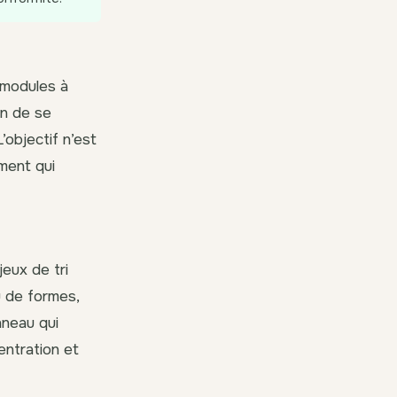
s modules à
on de se
objectif n’est
ement qui
jeux de tri
eu de formes,
anneau qui
entration et