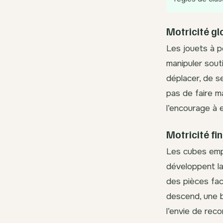
Motricité glo
Les jouets à p
manipuler sout
déplacer, de s
pas de faire m
l’encourage à 
Motricité fin
Les cubes empi
développent l
des pièces faci
descend, une ba
l’envie de rec