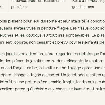
Patience, précision, résolution de
Boîte à formes simp
nt
problème
gros boutons
ois plaisent pour leur durabilité et leur stabilité, à conditi
s, sans arêtes vives ni peinture fragile. Les tissus doux so
 peluches et les doudous, surtout s’ils sont lavables. Le pla
 s’il est robuste, non cassant et prévu pour les enfants de
n jouet avec attention, il faut regarder les détails que l’o
ille des pièces, la jonction entre deux éléments, la couture
it quand l’objet tombe, la facilité de nettoyage après une 
 regard change la façon d’acheter. Un jouet séduisant en 
intérêt si une petite pièce semble fragile, tandis qu’un cu
cellent parce qu’il résiste aux chocs, se lave vite et offre