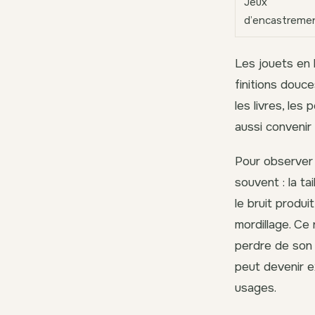
Jeux
d’encastreme
Les jouets en b
finitions douce
les livres, les
aussi convenir
Pour observer u
souvent : la ta
le bruit produ
mordillage. Ce
perdre de son 
peut devenir ex
usages.