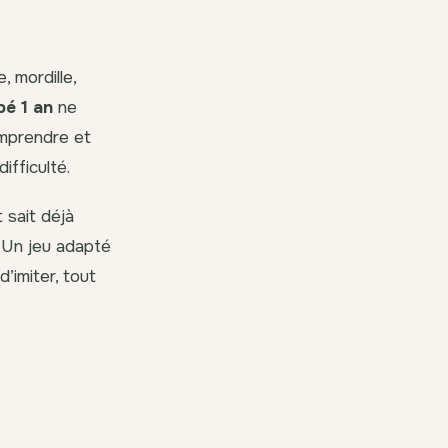
, mordille,
bé 1 an
ne
omprendre et
fficulté.
t sait déjà
. Un jeu adapté
’imiter, tout