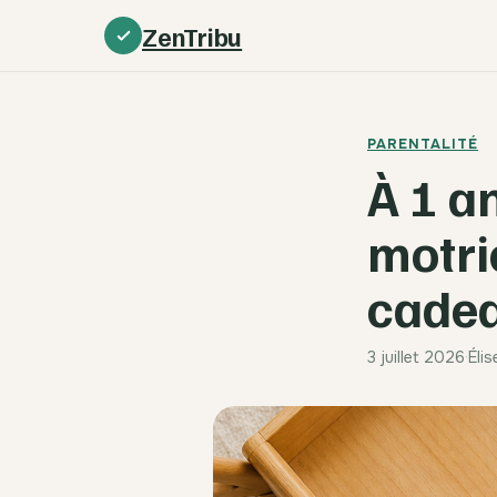
ZenTribu
PARENTALITÉ
À 1 an
motric
cadea
3 juillet 2026
·
Éli