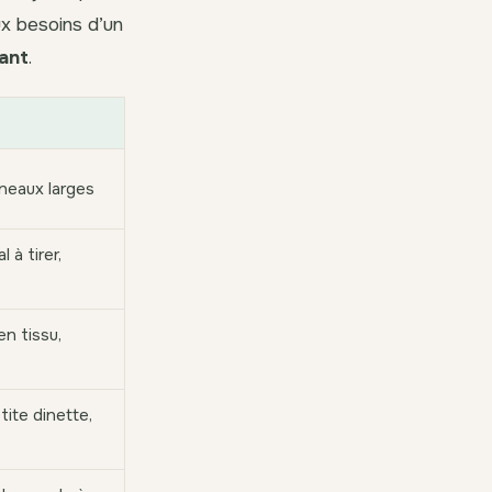
ux besoins d’un
ant
.
neaux larges
 à tirer,
en tissu,
ite dinette,