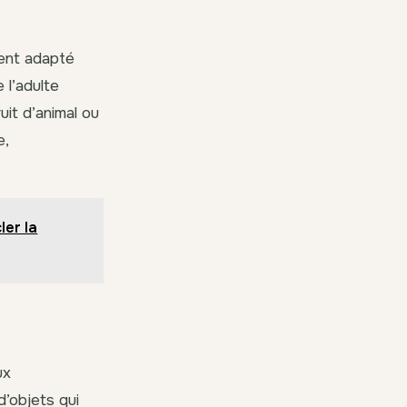
ment adapté
 l’adulte
uit d’animal ou
e,
er la
ux
d’objets qui