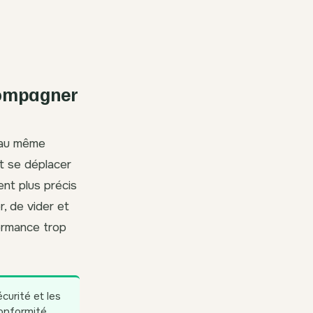
ccompagner
s au même
t se déplacer
ent plus précis
r, de vider et
formance trop
urité et les
conformité.