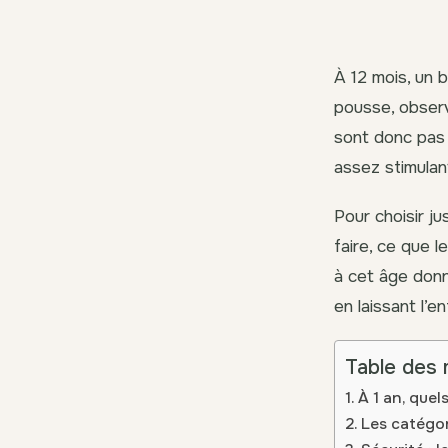
À 12 mois, un b
pousse, obser
sont donc pas s
assez stimulan
Pour choisir ju
faire, ce que l
à cet âge donn
en laissant l’e
Table des 
À 1 an, quel
Les catégor