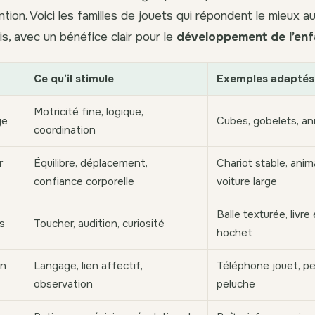
ntion. Voici les familles de jouets qui répondent le mieux a
s, avec un bénéfice clair pour le
développement de l’enf
Ce qu’il stimule
Exemples adaptés
Motricité fine, logique,
ge
Cubes, gobelets, an
coordination
r
Équilibre, déplacement,
Chariot stable, animal
confiance corporelle
voiture large
Balle texturée, livre 
s
Toucher, audition, curiosité
hochet
on
Langage, lien affectif,
Téléphone jouet, pet
observation
peluche