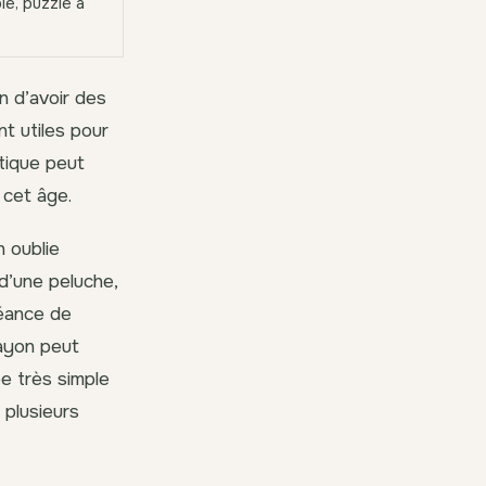
le, puzzle à
on d’avoir des
nt utiles pour
stique peut
 cet âge.
n oublie
 d’une peluche,
séance de
rayon peut
be très simple
 plusieurs