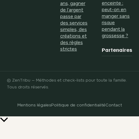
enceinte :
ans, gagner
peut-on en
de l’argent
manger sans
passe par
risque
des services
pendant la
simples, des
grossesse ?
créations et
des règles
strictes
Partenaires
© ZenTribu — Méthodes et check-lists pour toute la famille.
Tous droits réservés.
Mentions légales
Politique de confidentialité
Contact
Retour
en
haut