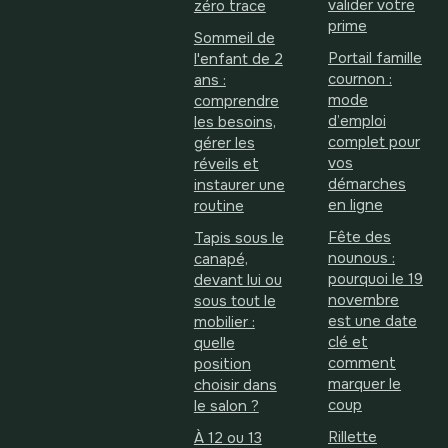
valider votre
zéro trace
prime
Sommeil de
Portail famille
l'enfant de 2
cournon :
ans :
mode
comprendre
d’emploi
les besoins,
complet pour
gérer les
vos
réveils et
démarches
instaurer une
en ligne
routine
Fête des
Tapis sous le
nounous :
canapé,
pourquoi le 19
devant lui ou
novembre
sous tout le
est une date
mobilier :
clé et
quelle
comment
position
marquer le
choisir dans
coup
le salon ?
Rillette
À 12 ou 13