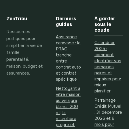
démarches
pour gagner 15 %
expliqués
de productivité
ZenTribu
Derniers
À garder
guides
sous le
coude
Ressources
Assurance
pratiques pour
Calendrier
caravane : le
simplifier la vie de
2025 :
PTAC
famille :
comment
tranche
parentalité,
identifier vos
entre
maison, budget et
semaines
contrat auto
assurances.
paires et
et contrat
impaires pour
spécifique
mieux
Nettoyant à
planifier
vitre maison
Parrainage
au vinaigre
Crédit Mutuel
blanc : 200
: 31 décembre
ml, la
2026 et 6
microfibre
mois pour
propre et