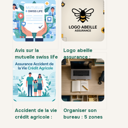
Avis sur la
Logo abeille
mutuelle swiss life
assurance :
: notre analyse
histoire,
claire et sans
significations et
jargon
usages en 2026
Accident de la vie
Organiser son
crédit agricole :
bureau : 5 zones
garanties, prix et
stratégiques