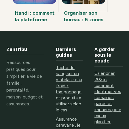
Itandi : comment
Organiser son
la plateforme
bureau : 5 zones
bouscule
stratégiques
l’assurance et le
pour gagner 15 %
courtage en ligne
de productivité
ZenTribu
Derniers
À garder
guides
sous le
coude
Ressources
Tache de
pratiques pour
Calendrier
sang sur un
simplifier la vie de
2025 :
matelas : eau
famille :
comment
froide,
parentalité,
identifier vos
tamponnage
maison, budget et
semaines
et produits à
assurances.
paires et
utiliser selon
impaires pour
le cas
mieux
Assurance
planifier
caravane : le