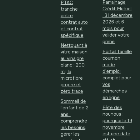
Parrainage
PTAC
Crédit Mutuel
tranche
: 31 décembre
entre
2026 et 6
contrat auto
mois pour
et contrat
valider votre
spécifique
prime
Nettoyant à
Portail famille
vitre maison
cournon :
au vinaigre
mode
blanc : 200
d’emploi
ml, la
complet pour
microfibre
vos
propre et
démarches
zéro trace
en ligne
Sommeil de
Fête des
l'enfant de 2
nounous :
ans :
pourquoi le 19
comprendre
novembre
les besoins,
est une date
gérer les