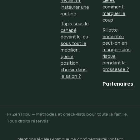
clé et
réveils et
comment
instaurer une
marquer le
routine
coup
Tapis sous le
Rillette
canapé,
enceinte :
devant lui ou
peut-on en
sous tout le
manger sans
mobilier :
risque
quelle
pendant la
position
grossesse ?
choisir dans
le salon ?
Partenaires
© ZenTribu — Méthodes et check-lists pour toute la famille.
Tous droits réservés.
Mentions légales
Politique de confidentialité
Contact