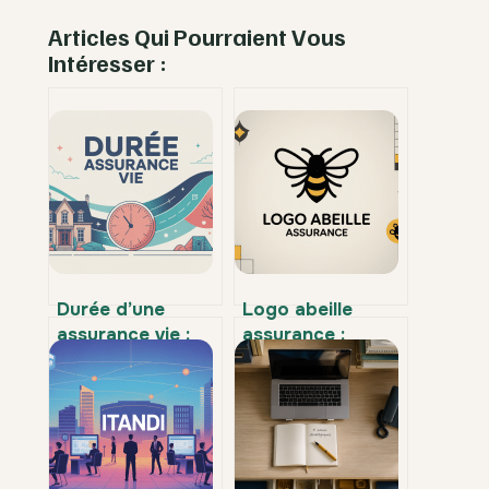
Articles Qui Pourraient Vous
Intéresser :
Durée d’une
Logo abeille
assurance vie :
assurance :
combien de
histoire,
temps et quel
significations et
intérêt pour vous
usages en 2026