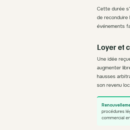
Cette durée s’
de reconduire l
événements fami
Loyer et 
Une idée reçue
augmenter libr
hausses arbitra
son revenu loc
Renouvellemen
procédures lég
commercial en