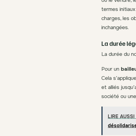
ou le vendre, l
termes initiaux
charges, les o
inchangées.
La durée lég
La durée du nou
Pour un
baill
Cela s’appliqu
et alliés jusqu
société ou une
LIRE AUSSI
désolidaris