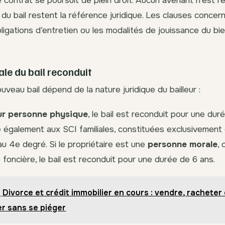
e contrat se poursuit de plein droit. Aucun avenant n’est re
 du bail restent la référence juridique. Les clauses concer
bligations d’entretien ou les modalités de jouissance du b
ale du bail reconduit
veau bail dépend de la nature juridique du bailleur :
eur personne physique
, le bail est reconduit pour une dur
e également aux SCI familiales, constituées exclusivement
’au 4e degré. Si le propriétaire est une
personne morale
,
 foncière, le bail est reconduit pour une durée de 6 ans.
Divorce et crédit immobilier en cours : vendre, racheter
er sans se piéger