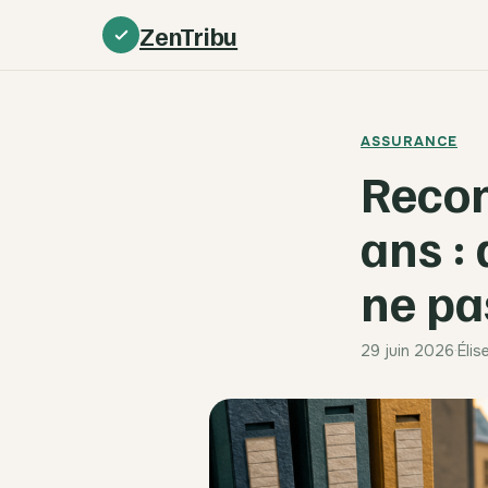
ZenTribu
ASSURANCE
Recon
ans : 
ne pa
29 juin 2026
·
Élis