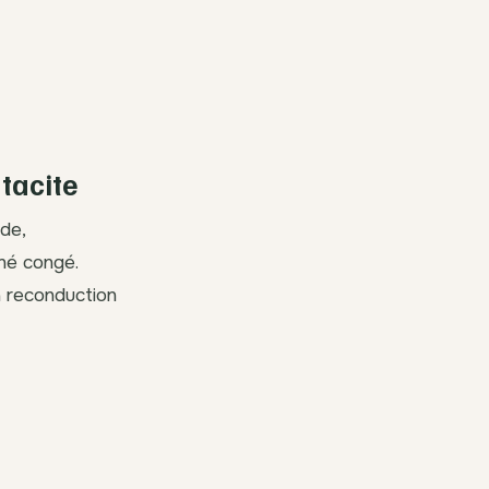
tacite
ide,
né congé.
a reconduction