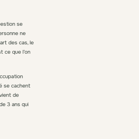
uestion se
personne ne
art des cas, le
st ce que l’on
’occupation
té se cachent
vient de
 de 3 ans qui