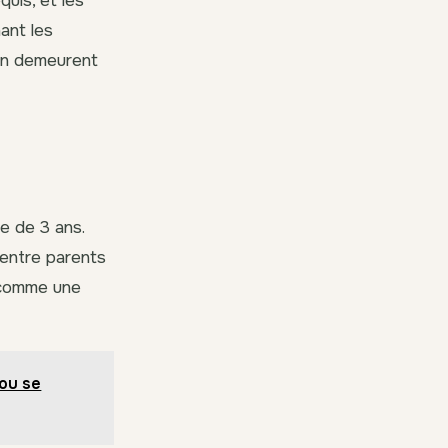
quis, et les
nant les
ien demeurent
ée de 3 ans.
 entre parents
 comme une
 ou se