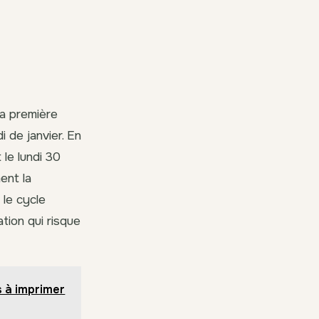
 la première
 de janvier. En
 le lundi 30
ent la
 le cycle
ation qui risque
 à imprimer