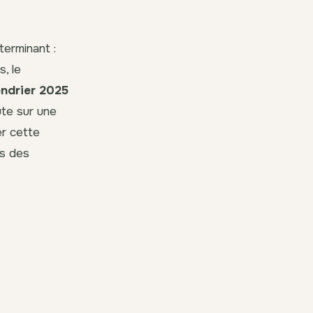
terminant :
, le
endrier 2025
ute sur une
er cette
rs des