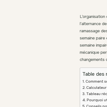
L’organisation 
l’alternance d
ramassage des 
semaine paire 
semaine impair
mécanique perm
changements d
Table des 
Comment so
Calculateu
Tableau réc
Pourquoi ut
Conseils po