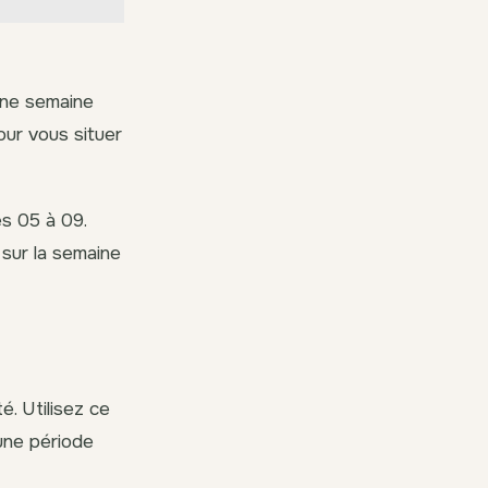
une semaine
our vous situer
es 05 à 09.
 sur la semaine
. Utilisez ce
 une période