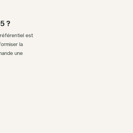
5 ?
référentiel est
formiser la
emande une