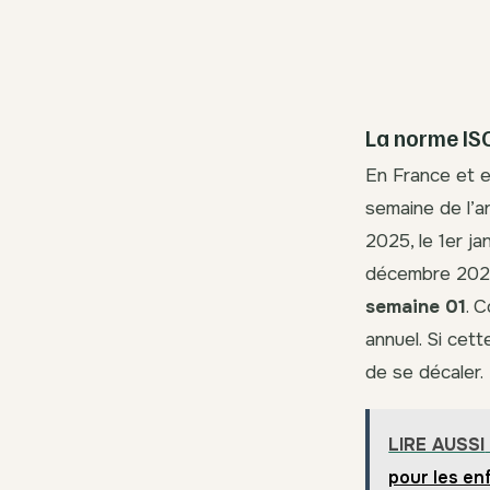
La norme ISO
En France et e
semaine de l’a
2025, le 1er j
décembre 2024 
semaine 01
. 
annuel. Si cett
de se décaler.
LIRE AUSSI
pour les en