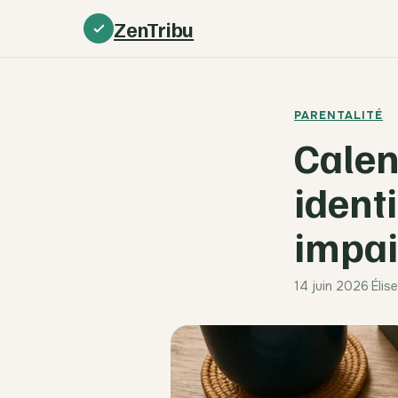
ZenTribu
PARENTALITÉ
Calen
ident
impai
14 juin 2026
·
Élis