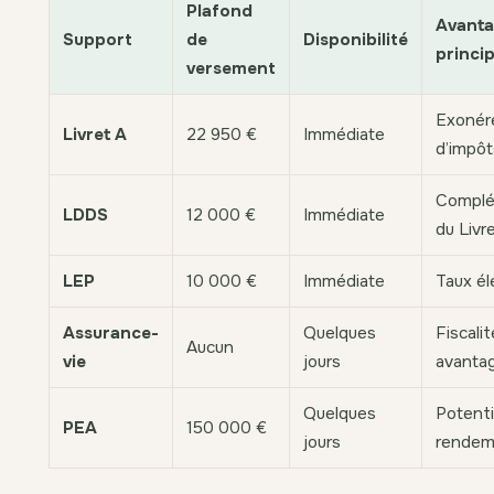
Plafond
Avant
Support
de
Disponibilité
princip
versement
Exonér
Livret A
22 950 €
Immédiate
d’impôt
Compl
LDDS
12 000 €
Immédiate
du Livr
LEP
10 000 €
Immédiate
Taux él
Assurance-
Quelques
Fiscalit
Aucun
vie
jours
avanta
Quelques
Potenti
PEA
150 000 €
jours
rendem