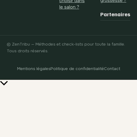
grossesse ?
choisir dans
le salon ?
Partenaires
© ZenTribu — Méthodes et check-lists pour toute la famille.
Tous droits réservés.
Mentions légales
Politique de confidentialité
Contact
Retour
en
haut