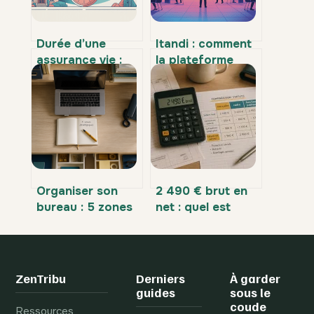
Durée d’une
Itandi : comment
assurance vie :
la plateforme
combien de
bouscule
temps et quel
l’assurance et le
intérêt pour vous
courtage en ligne
Organiser son
2 490 € brut en
bureau : 5 zones
net : quel est
stratégiques
votre salaire réel
pour gagner 15 %
après cotisations
de productivité
?
ZenTribu
Derniers
À garder
guides
sous le
coude
Ressources