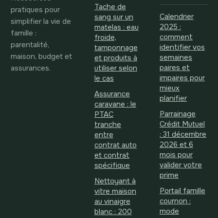
Tache de
pratiques pour
Calendrier
sang sur un
simplifier la vie de
2025 :
matelas : eau
famille :
comment
froide,
parentalité,
identifier vos
tamponnage
maison, budget et
semaines
et produits à
assurances.
paires et
utiliser selon
impaires pour
le cas
mieux
Assurance
planifier
caravane : le
Parrainage
PTAC
Crédit Mutuel
tranche
: 31 décembre
entre
2026 et 6
contrat auto
mois pour
et contrat
valider votre
spécifique
prime
Nettoyant à
Portail famille
vitre maison
cournon :
au vinaigre
mode
blanc : 200