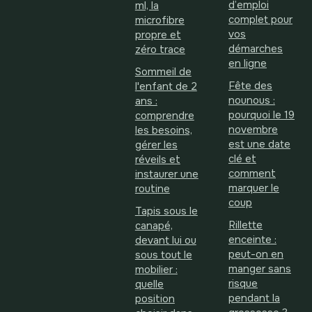
d’emploi
ml, la
complet pour
microfibre
vos
propre et
démarches
zéro trace
en ligne
Sommeil de
Fête des
l'enfant de 2
nounous :
ans :
pourquoi le 19
comprendre
novembre
les besoins,
est une date
gérer les
clé et
réveils et
comment
instaurer une
marquer le
routine
coup
Tapis sous le
Rillette
canapé,
enceinte :
devant lui ou
peut-on en
sous tout le
manger sans
mobilier :
risque
quelle
pendant la
position