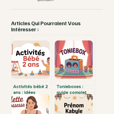
Articles Qui Pourraient Vous
Intéresser :
Activités bébé 2
Tonieboxes :
ans : idées
guide complet
simples pour
pour bien choisir
l’éveiller au
et utiliser ce
quotidien
lecteur audio