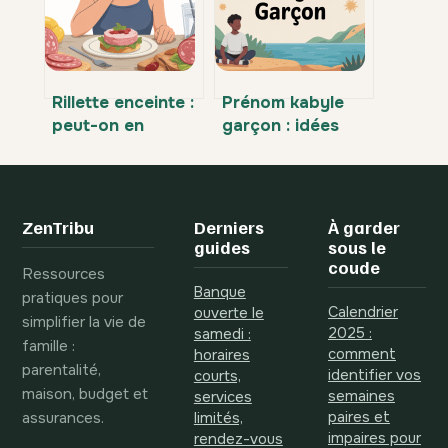
enfant
Rillette enceinte :
Prénom kabyle
peut-on en
garçon : idées
manger sans
authentiques,
risque pendant la
modernes et
grossesse ?
pleines de sens
ZenTribu
Derniers
À garder
guides
sous le
coude
Ressources
Banque
pratiques pour
Calendrier
ouverte le
simplifier la vie de
2025 :
samedi :
famille :
comment
horaires
parentalité,
identifier vos
courts,
maison, budget et
semaines
services
assurances.
paires et
limités,
impaires pour
rendez-vous