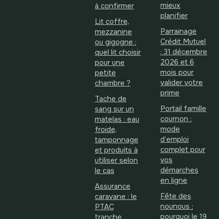
mieux
à confirmer
planifier
Lit coffre,
Parrainage
mezzanine
Crédit Mutuel
ou gigogne :
: 31 décembre
quel lit choisir
2026 et 6
pour une
mois pour
petite
valider votre
chambre ?
prime
Tache de
Portail famille
sang sur un
cournon :
matelas : eau
mode
froide,
d’emploi
tamponnage
complet pour
et produits à
vos
utiliser selon
démarches
le cas
en ligne
Assurance
Fête des
caravane : le
nounous :
PTAC
pourquoi le 19
tranche