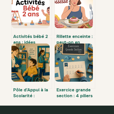
Activités bébé 2
Rillette enceinte :
ans : idées
peut-on en
simples pour
manger sans
l’éveiller au
risque pendant la
quotidien
grossesse ?
Pôle d’Appui à la
Exercice grande
Scolarité :
section : 4 piliers
comment obtenir
pour préparer le
une aide humaine
CP sans pression
sans attendre la