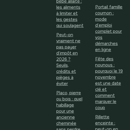
bébé allaité :
Portail famille
les aliments
cournon :
à limiter et
mode
les gestes
d’emploi
qui soulagent
complet pour
Peut-on
vos
vraiment ne
démarches
pas payer
en ligne
d’impôt en
Fête des
2026 ?
nounous :
Seuils,
pourquoi le 19
crédits et
novembre
pièges à
est une date
éviter
clé et
Placo, pierre
comment
ou bois : quel
marquer le
habillage
coup
pour une
Rillette
ancienne
enceinte :
cheminée
peut-on en
sans perdre