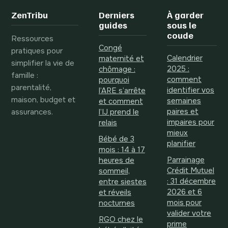
MDPH
ZenTribu
Derniers
À garder
guides
sous le
coude
Ressources
Congé
pratiques pour
Calendrier
maternité et
simplifier la vie de
2025 :
chômage :
famille :
comment
pourquoi
parentalité,
identifier vos
l’ARE s’arrête
maison, budget et
semaines
et comment
assurances.
paires et
l’IJ prend le
impaires pour
relais
mieux
Bébé de 3
planifier
mois : 14 à 17
Parrainage
heures de
Crédit Mutuel
sommeil,
: 31 décembre
entre siestes
2026 et 6
et réveils
mois pour
nocturnes
valider votre
RGO chez le
prime