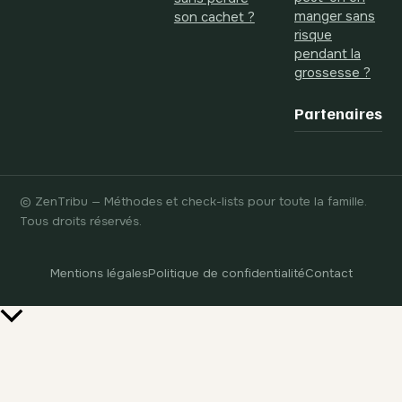
manger sans
son cachet ?
risque
pendant la
grossesse ?
Partenaires
© ZenTribu — Méthodes et check-lists pour toute la famille.
Tous droits réservés.
Mentions légales
Politique de confidentialité
Contact
Retour
en
haut