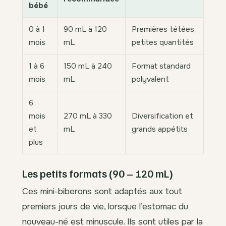
bébé
0 à 1
90 mL à 120
Premières tétées,
mois
mL
petites quantités
1 à 6
150 mL à 240
Format standard
mois
mL
polyvalent
6
mois
270 mL à 330
Diversification et
et
mL
grands appétits
plus
Les petits formats (90 – 120 mL)
Ces mini-biberons sont adaptés aux tout
premiers jours de vie, lorsque l’estomac du
nouveau-né est minuscule. Ils sont utiles par la