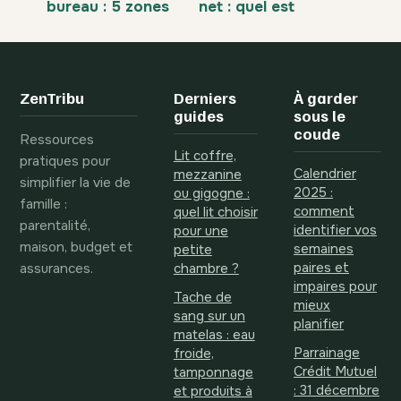
bureau : 5 zones
net : quel est
stratégiques
votre salaire réel
pour gagner 15 %
après cotisations
de productivité
?
ZenTribu
Derniers
À garder
guides
sous le
coude
Ressources
Lit coffre,
pratiques pour
Calendrier
mezzanine
simplifier la vie de
2025 :
ou gigogne :
famille :
comment
quel lit choisir
parentalité,
identifier vos
pour une
maison, budget et
semaines
petite
assurances.
paires et
chambre ?
impaires pour
Tache de
mieux
sang sur un
planifier
matelas : eau
Parrainage
froide,
Crédit Mutuel
tamponnage
: 31 décembre
et produits à