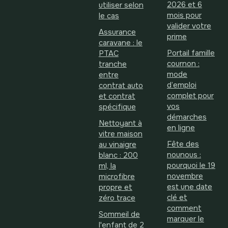
2026 et 6
utiliser selon
mois pour
le cas
valider votre
Assurance
prime
caravane : le
Portail famille
PTAC
cournon :
tranche
mode
entre
d’emploi
contrat auto
complet pour
et contrat
vos
spécifique
démarches
Nettoyant à
en ligne
vitre maison
Fête des
au vinaigre
nounous :
blanc : 200
pourquoi le 19
ml, la
novembre
microfibre
est une date
propre et
clé et
zéro trace
comment
Sommeil de
marquer le
l'enfant de 2