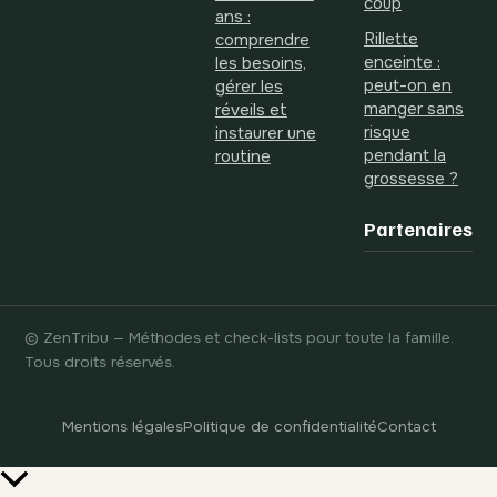
coup
ans :
Rillette
comprendre
enceinte :
les besoins,
peut-on en
gérer les
manger sans
réveils et
risque
instaurer une
pendant la
routine
grossesse ?
Partenaires
© ZenTribu — Méthodes et check-lists pour toute la famille.
Tous droits réservés.
Mentions légales
Politique de confidentialité
Contact
Retour