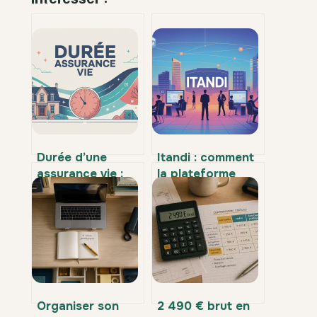
Durée d’une
Itandi : comment
assurance vie :
la plateforme
combien de
bouscule
temps et quel
l’assurance et le
intérêt pour vous
courtage en ligne
Organiser son
2 490 € brut en