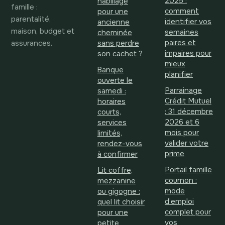
2025 :
habillage
famille :
comment
pour une
parentalité,
identifier vos
ancienne
maison, budget et
semaines
cheminée
assurances.
paires et
sans perdre
impaires pour
son cachet ?
mieux
Banque
planifier
ouverte le
Parrainage
samedi :
Crédit Mutuel
horaires
: 31 décembre
courts,
2026 et 6
services
mois pour
limités,
valider votre
rendez-vous
prime
à confirmer
Portail famille
Lit coffre,
cournon :
mezzanine
mode
ou gigogne :
d’emploi
quel lit choisir
complet pour
pour une
vos
petite