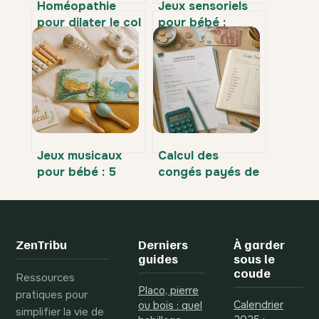
Homéopathie
Jeux sensoriels
pour dilater le col
pour bébé :
: avis, limites et
comment stimuler
alternatives sûres
son éveil, choisir
les bonnes
matières et
garantir sa
sécurité ?
Jeux musicaux
Calcul des
pour bébé : 5
congés payés de
critères pour
votre assistante
éveiller l’oreille
maternelle : 2
sans saturer
méthodes et
l’espace sonore
calendrier pour
ZenTribu
Derniers
À garder
éviter les erreurs
guides
sous le
coude
Ressources
Placo, pierre
pratiques pour
Calendrier
ou bois : quel
simplifier la vie de