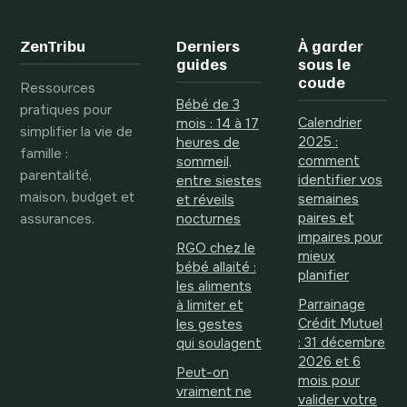
d’upcycling pour
réel
créer sans rien
ZenTribu
Derniers
À garder
acheter
guides
sous le
coude
Ressources
Bébé de 3
pratiques pour
Calendrier
mois : 14 à 17
simplifier la vie de
2025 :
heures de
famille :
comment
sommeil,
parentalité,
identifier vos
entre siestes
maison, budget et
semaines
et réveils
assurances.
paires et
nocturnes
impaires pour
RGO chez le
mieux
bébé allaité :
planifier
les aliments
Parrainage
à limiter et
Crédit Mutuel
les gestes
: 31 décembre
qui soulagent
2026 et 6
Peut-on
mois pour
vraiment ne
valider votre