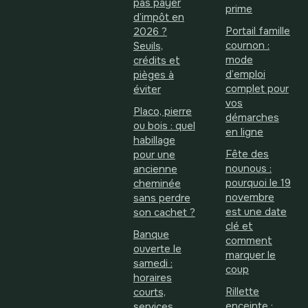
pas payer
prime
d’impôt en
Portail famille
2026 ?
cournon :
Seuils,
mode
crédits et
d’emploi
pièges à
complet pour
éviter
vos
Placo, pierre
démarches
ou bois : quel
en ligne
habillage
Fête des
pour une
nounous :
ancienne
pourquoi le 19
cheminée
novembre
sans perdre
est une date
son cachet ?
clé et
Banque
comment
ouverte le
marquer le
samedi :
coup
horaires
Rillette
courts,
enceinte :
services