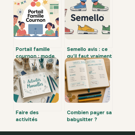
Portail famille
Semello avis : ce
cournon : mode
qu’il faut vraiment
d’emploi complet
savoir avant de
pour vos
commander
démarches en
ligne
Faire des
Combien payer sa
activités
babysitter ?
manuelles : 4
Tarifs, aides et
techniques
calcul du coût