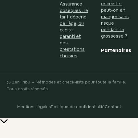
enceinte :
Assurance
peut-on en
obsèques : le
manger sans
tarif dépend
risque
de l’âge, du
pendant la
capital
grossesse ?
garanti et
des
prestations
Partenaires
choisies
© ZenTribu — Méthodes et check-lists pour toute la famille.
Tous droits réservés.
Mentions légales
Politique de confidentialité
Contact
Retour
en