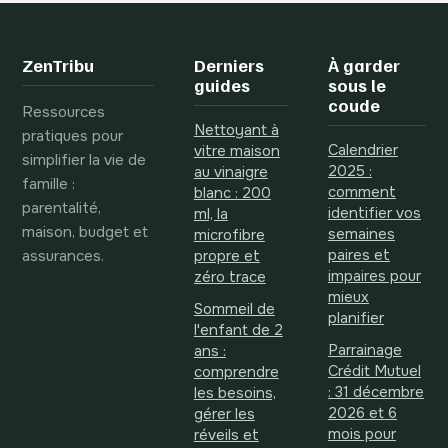
éviter les erreurs
parents et
de sonorité
structurer ses
gardes
ZenTribu
Derniers
À garder
guides
sous le
coude
Ressources
Nettoyant à
pratiques pour
Calendrier
vitre maison
simplifier la vie de
2025 :
au vinaigre
famille :
comment
blanc : 200
parentalité,
identifier vos
ml, la
maison, budget et
semaines
microfibre
assurances.
paires et
propre et
impaires pour
zéro trace
mieux
Sommeil de
planifier
l'enfant de 2
Parrainage
ans :
Crédit Mutuel
comprendre
: 31 décembre
les besoins,
2026 et 6
gérer les
mois pour
réveils et