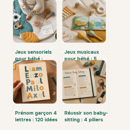
Jeux sensoriels
Jeux musicaux
pour bébé :
pour bébé : 5
comment stimuler
critères pour
son éveil, choisir
éveiller l’oreille
les bonnes
sans saturer
matières et
l’espace sonore
garantir sa
sécurité ?
Prénom garçon 4
Réussir son baby-
lettres : 120 idées
sitting : 4 piliers
et conseils pour
pour rassurer les