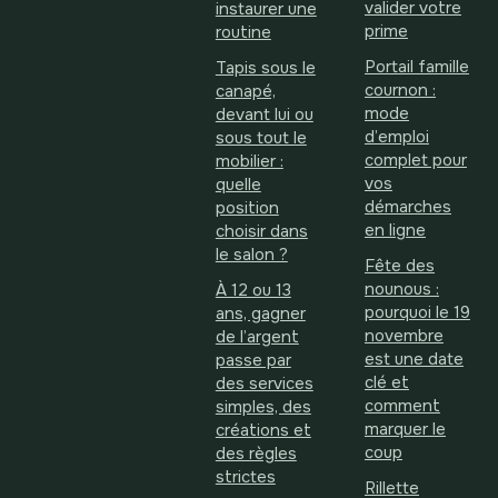
valider votre
instaurer une
prime
routine
Portail famille
Tapis sous le
cournon :
canapé,
mode
devant lui ou
d’emploi
sous tout le
complet pour
mobilier :
vos
quelle
démarches
position
en ligne
choisir dans
le salon ?
Fête des
nounous :
À 12 ou 13
pourquoi le 19
ans, gagner
novembre
de l’argent
est une date
passe par
clé et
des services
comment
simples, des
marquer le
créations et
coup
des règles
strictes
Rillette