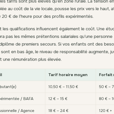
les tarifs sont plus élevés qu’en zone rurale. La tension ent
e au coût de la vie locale, pousse les prix vers le haut, a
u 20 € de l’heure pour des profils expérimentés.
t les qualifications influencent également le coût. Une étu
ra pas les mêmes prétentions salariales qu’une personne t
diplôme de premiers secours. Si vos enfants ont des beso
 sont en bas âge, le niveau de responsabilité augmente, jus
 une rémunération plus élevée.
il
Tarif horaire moyen
Forfait 
butant(e)
10,50 € – 11,50 €
50 € – 
périmentée / BAFA
12 € – 15 €
80 € – 
sionnelle / Agence
18 € – 24 €
120 € +