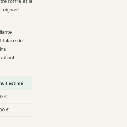
re l’offre et la
tteignant
diante
itulaire du
ins
tifiant
nuit estimé
70 €
100 €