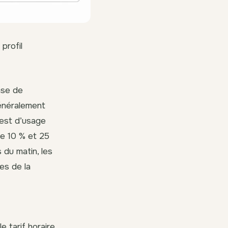
profil
ase de
généralement
 est d’usage
re 10 % et 25
 du matin, les
es de la
e tarif horaire