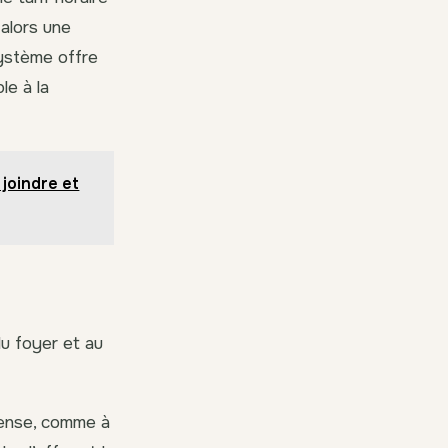
 alors une
système offre
le à la
 joindre et
 du foyer et au
dense, comme à