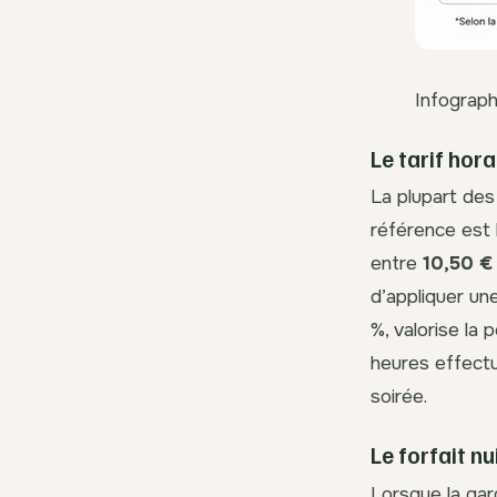
Infograph
Le tarif hor
La plupart des 
référence est 
entre
10,50 €
d’appliquer un
%, valorise la 
heures effectu
soirée.
Le forfait n
Lorsque la gard