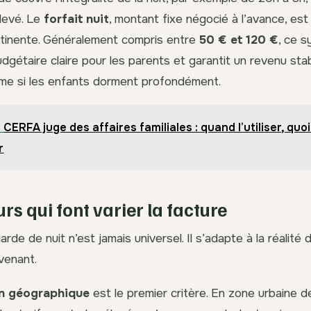
levé. Le
forfait nuit
, montant fixe négocié à l’avance, est
rtinente. Généralement compris entre
50 € et 120 €
, ce 
budgétaire claire pour les parents et garantit un revenu stab
ême si les enfants dorment profondément.
CERFA juge des affaires familiales : quand l’utiliser, quoi
r
rs qui font varier la facture
arde de nuit n’est jamais universel. Il s’adapte à la réalité
rvenant.
on géographique
est le premier critère. En zone urbaine 