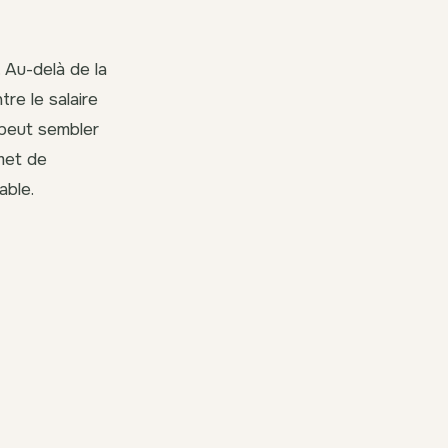
 Au-delà de la
tre le salaire
l peut sembler
met de
able.