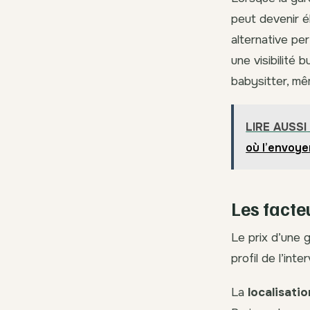
peut devenir é
alternative pe
une visibilité 
babysitter, m
LIRE AUSSI
où l’envoye
Les facteu
Le prix d’une g
profil de l’inte
La
localisati