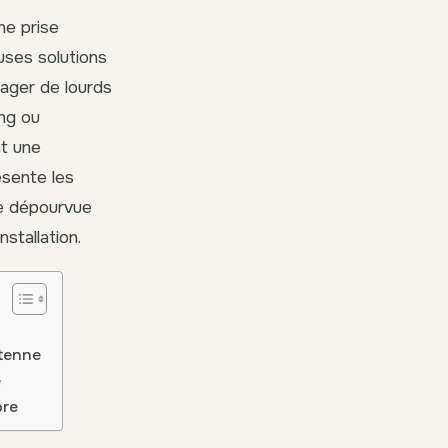
ne prise
uses solutions
ager de lourds
ng ou
nt une
ésente les
re dépourvue
stallation.
ntenne
e
bre