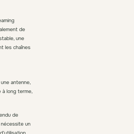
reaming
talement de
stable, une
nt les chaînes
a une antenne,
 à long terme,
tendu de
e nécessite un
’utilisation