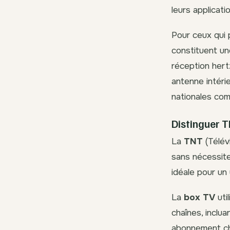
leurs applicati
Pour ceux qui 
constituent un
réception hertz
antenne intéri
nationales com
Distinguer T
La
TNT
(Télév
sans nécessite
idéale pour un
La
box TV
uti
chaînes, inclu
abonnement che