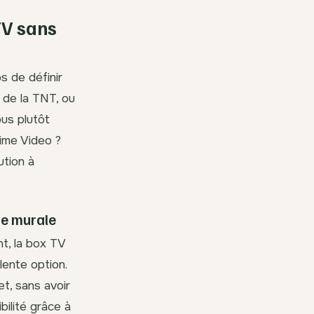
TV sans
s de définir
 de la TNT, ou
us plutôt
ime Video ?
ution à
ne murale
t, la box TV
ente option.
t, sans avoir
ilité grâce à