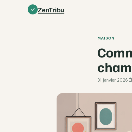
ZenTribu
MAISON
Comme
chamb
31 janvier 2026
·
É