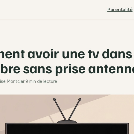
Parentalité
nt avoir une tv dans
re sans prise antenn
lise Montclar
·
9 min de lecture