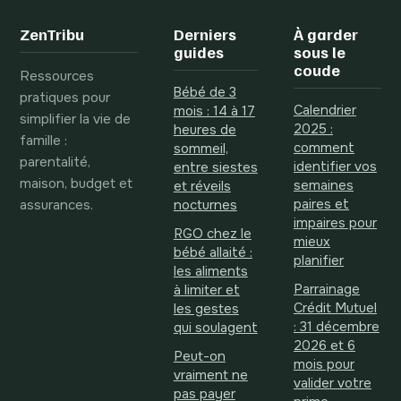
transit et satiété
arnaques
ZenTribu
Derniers
À garder
guides
sous le
coude
Ressources
Bébé de 3
pratiques pour
Calendrier
mois : 14 à 17
simplifier la vie de
2025 :
heures de
famille :
comment
sommeil,
parentalité,
identifier vos
entre siestes
maison, budget et
semaines
et réveils
assurances.
paires et
nocturnes
impaires pour
RGO chez le
mieux
bébé allaité :
planifier
les aliments
Parrainage
à limiter et
Crédit Mutuel
les gestes
: 31 décembre
qui soulagent
2026 et 6
Peut-on
mois pour
vraiment ne
valider votre
pas payer