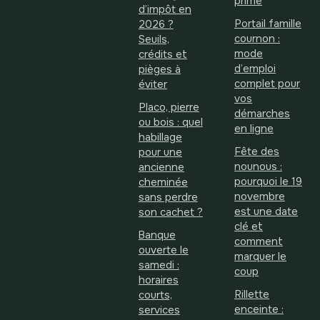
prime
d’impôt en
Portail famille
2026 ?
cournon :
Seuils,
mode
crédits et
d’emploi
pièges à
complet pour
éviter
vos
Placo, pierre
démarches
ou bois : quel
en ligne
habillage
Fête des
pour une
nounous :
ancienne
pourquoi le 19
cheminée
novembre
sans perdre
est une date
son cachet ?
clé et
Banque
comment
ouverte le
marquer le
samedi :
coup
horaires
Rillette
courts,
enceinte :
services