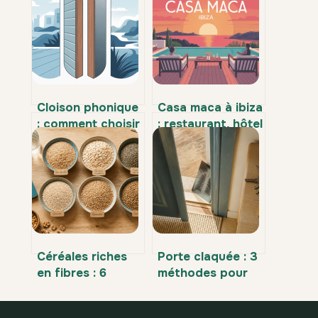
Cloison phonique
Casa maca à ibiza
: comment choisir
: restaurant, hôtel
et installer une
et expériences à
isolation vraiment
ne pas manquer
efficace
Céréales riches
Porte claquée : 3
en fibres : 6
méthodes pour
critères pour
ouvrir sans clé et
choisir votre allié
éviter les