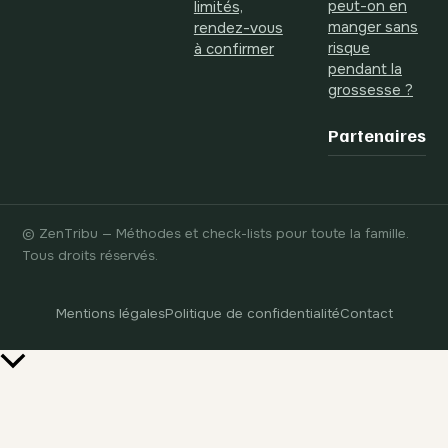
peut-on en
limités,
manger sans
rendez-vous
risque
à confirmer
pendant la
grossesse ?
Partenaires
© ZenTribu — Méthodes et check-lists pour toute la famille.
Tous droits réservés.
Mentions légales
Politique de confidentialité
Contact
Retour
en
haut