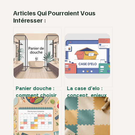
Articles Qui Pourraient Vous
Intéresser :
Panier douche :
La case d’elo :
comment choisir
concept, enjeux
et installer le
et applications
modèle idéal chez
concrètes
vous