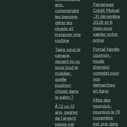
Parrainage
ans :
Crédit Mutuel
comprendre
: 31 décembre
les besoins,
2026 et 6
gérer les
mois pour
réveils et
valider votre
instaurer une
prime
routine
Portail famille
Tapis sous le
cournon :
canapé,
mode
devant lui ou
d’emploi
sous tout le
complet pour
mobilier :
vos
quelle
démarches
position
en ligne
choisir dans
le salon ?
Fête des
nounous :
À 12 ou 13
pourquoi le 19
ans, gagner
novembre
de l’argent
est une date
passe par