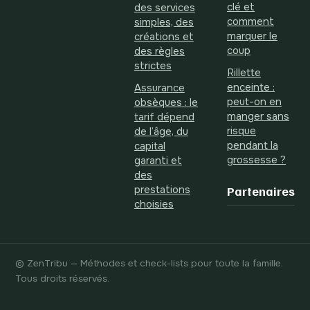
clé et
des services
comment
simples, des
marquer le
créations et
coup
des règles
strictes
Rillette
enceinte :
Assurance
peut-on en
obsèques : le
manger sans
tarif dépend
risque
de l’âge, du
pendant la
capital
grossesse ?
garanti et
des
prestations
Partenaires
choisies
© ZenTribu — Méthodes et check-lists pour toute la famille.
Tous droits réservés.