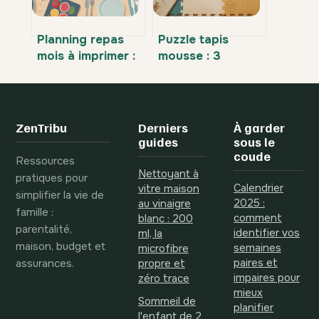
Planning repas
Puzzle tapis
mois à imprimer :
mousse : 3
modèles gratuits
critères de
et conseils
sécurité et
pratiques
l’épaisseur idéale
pour protéger
ZenTribu
Derniers
À garder
votre enfant
guides
sous le
coude
Ressources
Nettoyant à
pratiques pour
Calendrier
vitre maison
simplifier la vie de
2025 :
au vinaigre
famille :
comment
blanc : 200
parentalité,
identifier vos
ml, la
maison, budget et
semaines
microfibre
assurances.
paires et
propre et
impaires pour
zéro trace
mieux
Sommeil de
planifier
l'enfant de 2