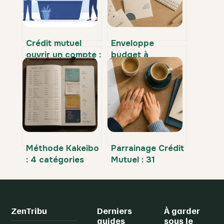
Crédit mutuel
Enveloppe
ouvrir un compte :
budget à
démarches,
imprimer : 4
conditions et
étapes pour
choix à faire
reprendre le
contrôle total de
vos finances
Méthode Kakeibo
Parrainage Crédit
: 4 catégories
Mutuel : 31
pour reprendre le
décembre 2026
contrôle de vos
et 6 mois pour
finances
valider votre
prime
ZenTribu
Derniers
À garder
guides
sous le