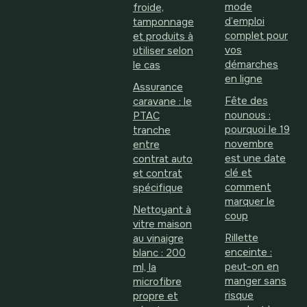
mode
froide,
d’emploi
tamponnage
complet pour
et produits à
vos
utiliser selon
démarches
le cas
en ligne
Assurance
Fête des
caravane : le
nounous :
PTAC
pourquoi le 19
tranche
novembre
entre
est une date
contrat auto
clé et
et contrat
comment
spécifique
marquer le
Nettoyant à
coup
vitre maison
Rillette
au vinaigre
enceinte :
blanc : 200
peut-on en
ml, la
manger sans
microfibre
risque
propre et