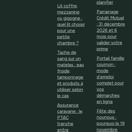
planifier
Lit coffre,
Parrainage
mezzanine
Crédit Mutuel
ou gigogne :
: 31 décembre
quel lit choisir
2026 et 6
pour une
mois pour
petite
valider votre
chambre ?
prime
Tache de
Portail famille
sang sur un
cournon :
matelas : eau
mode
froide,
d’emploi
tamponnage
complet pour
et produits à
vos
utiliser selon
démarches
le cas
en ligne
Assurance
Fête des
caravane : le
nounous :
PTAC
pourquoi le 19
tranche
novembre
entre