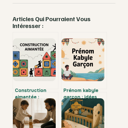
Articles Qui Pourraient Vous
Intéresser :
Construction
Prénom kabyle
aimantée :
garçon : idées
usages,
authentiques,
techniques et
modernes et
idées créatives à
pleines de sens
connaître