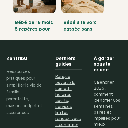
Bébé de 16 mois :
Bébé a la voix
5 repères pour
cassée sans
accompagner son
fièvre ni toux : 4
autonomie sans
causes
s’épuiser
fréquentes et les
gestes pour le
ZenTribu
Derniers
À garder
soulager
guides
sous le
coude
Ressources
Banque
pratiques pour
Calendrier
ouverte le
simplifier la vie de
2025 :
samedi :
famille :
comment
horaires
parentalité,
identifier vos
courts,
maison, budget et
semaines
services
assurances.
paires et
limités,
impaires pour
rendez-vous
mieux
à confirmer