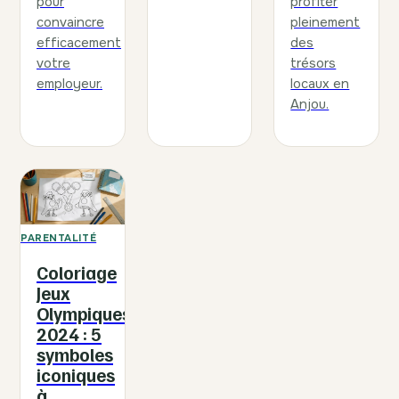
pour
profiter
convaincre
pleinement
efficacement
des
votre
trésors
employeur.
locaux en
Anjou.
PARENTALITÉ
Coloriage
Jeux
Olympiques
2024 : 5
symboles
iconiques
à