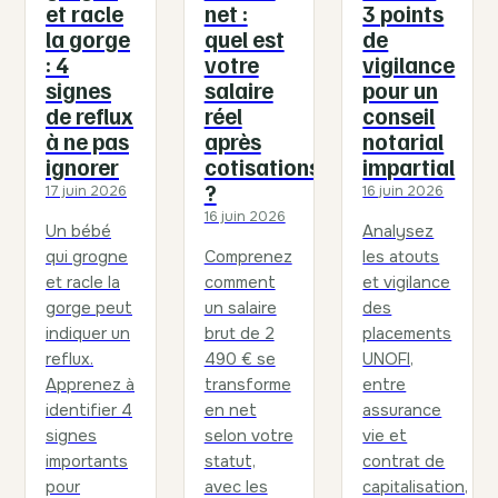
et racle
net :
3 points
la gorge
quel est
de
: 4
votre
vigilance
signes
salaire
pour un
de reflux
réel
conseil
à ne pas
après
notarial
ignorer
cotisations
impartial
?
17 juin 2026
16 juin 2026
16 juin 2026
Un bébé
Analysez
qui grogne
Comprenez
les atouts
et racle la
comment
et vigilance
gorge peut
un salaire
des
indiquer un
brut de 2
placements
reflux.
490 € se
UNOFI,
Apprenez à
transforme
entre
identifier 4
en net
assurance
signes
selon votre
vie et
importants
statut,
contrat de
pour
avec les
capitalisation,