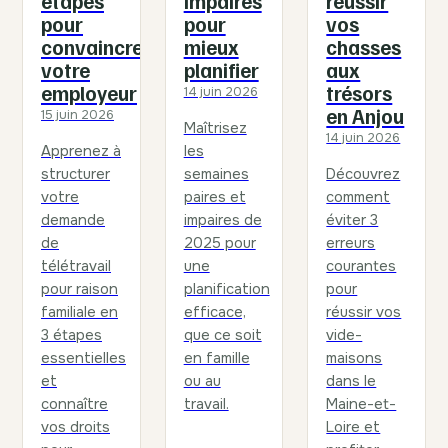
étapes
impaires
réussir
pour
pour
vos
convaincre
mieux
chasses
votre
planifier
aux
employeur
trésors
14 juin 2026
en Anjou
15 juin 2026
Maîtrisez
14 juin 2026
Apprenez à
les
structurer
semaines
Découvrez
votre
paires et
comment
demande
impaires de
éviter 3
de
2025 pour
erreurs
télétravail
une
courantes
pour raison
planification
pour
familiale en
efficace,
réussir vos
3 étapes
que ce soit
vide-
essentielles
en famille
maisons
et
ou au
dans le
connaître
travail.
Maine-et-
vos droits
Loire et