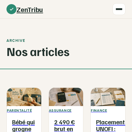
ZenTribu
ARCHIVE
Nos articles
PARENTALITÉ
ASSURANCE
FINANCE
Bébé qui
2 490 €
Placements
grogne
brut en
UNOFI :