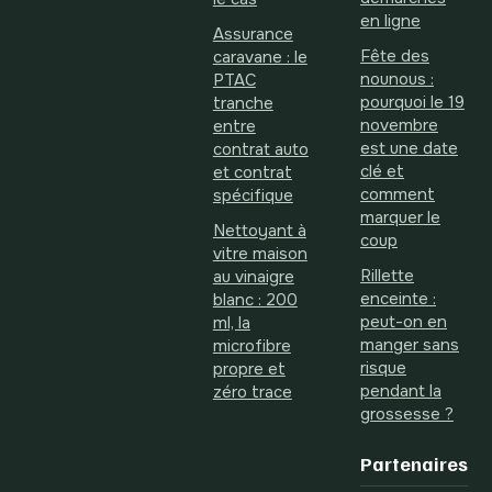
en ligne
Assurance
Fête des
caravane : le
nounous :
PTAC
pourquoi le 19
tranche
novembre
entre
est une date
contrat auto
clé et
et contrat
comment
spécifique
marquer le
Nettoyant à
coup
vitre maison
Rillette
au vinaigre
enceinte :
blanc : 200
peut-on en
ml, la
manger sans
microfibre
risque
propre et
pendant la
zéro trace
grossesse ?
Partenaires