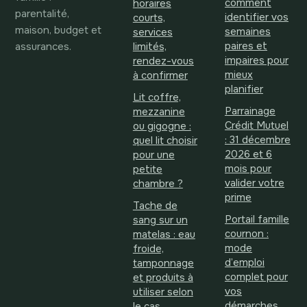
comment
horaires
parentalité,
identifier vos
courts,
maison, budget et
semaines
services
assurances.
paires et
limités,
impaires pour
rendez-vous
mieux
à confirmer
planifier
Lit coffre,
Parrainage
mezzanine
Crédit Mutuel
ou gigogne :
: 31 décembre
quel lit choisir
2026 et 6
pour une
mois pour
petite
valider votre
chambre ?
prime
Tache de
Portail famille
sang sur un
cournon :
matelas : eau
mode
froide,
d’emploi
tamponnage
complet pour
et produits à
vos
utiliser selon
démarches
le cas