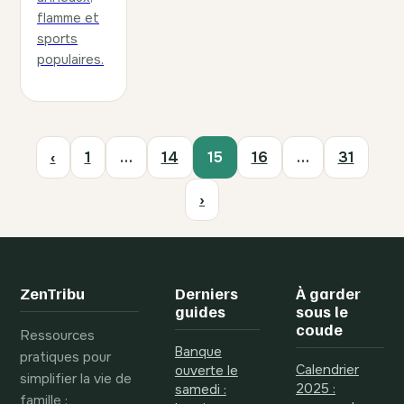
flamme et
sports
populaires.
‹
1
…
14
15
16
…
31
›
ZenTribu
Derniers
À garder
guides
sous le
coude
Ressources
Banque
pratiques pour
Calendrier
ouverte le
simplifier la vie de
2025 :
samedi :
famille :