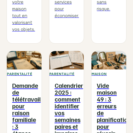
votre
services
sans
maison
pour
risque.
tout en
économiser.
valorisant
vos objets.
PARENTALITÉ
PARENTALITÉ
MAISON
Demande
Calendrier
Vide
de
2025 :
maison
télétravail
comment
49 : 3
pour
identifier
erreurs
raison
vos
de
familiale
semaines
planification
: 3
paires et
pour