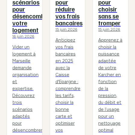
scénarios
pour
pour
pour
réduire
choisir
désencombrer
vos frais
sans se
votre
bancaires
tromper
logement
15 juin 2026
15 juin 2026
16 juin 2026
Anticipez
Apprenez à
Vider un
vos frais
choisir la
logement à
bancaires
puissance
Marseille
en 2025
adaptée
demande
avec la
de votre
organisation
Caisse
Karcher en
et
d'Epargne :
fonction
expertise.
comprendre
de la
Découvrez
les tarifs,
pression,
trois
choisir la
du débit et
scénarios
bonne
de l’usage
adaptés
carte et
pour un
pour
optimiser
nettoyage
désencombrer
vos
optimal