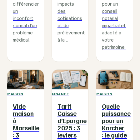
différencier
impacts
pour un
un
des
conseil
inconfort
cotisations
notarial
normal d’un
et du
impartial et
problème
prélèvement
adapté à
médical.
à la…
votre
patrimoine.
MAISON
FINANCE
MAISON
Vide
Tarif
Quelle
maison
Caisse
puissance
à
d’Epargne
pour un
Marseille
2025 : 3
Karcher
: 3
leviers
: le guide