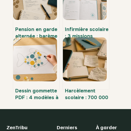
Pension en garde
Infirmière scolaire
alternée : barème
: 3 missions
officiel, calcul et
socles et le
procédures de
parcours pour
rééquilibrage
intégrer
l’Éducation
nationale
Dessin gommette
Harcèlement
PDF : 4 modèles à
scolaire : 700 000
imprimer pour
élèves concernés
muscler la
et les réflexes
motricité fine
pour agir dès les
premiers signes
ZenTribu
Derniers
À garder