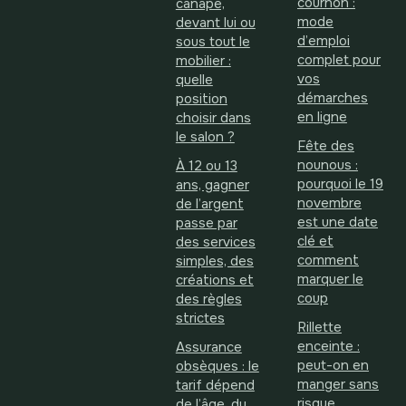
cournon :
canapé,
mode
devant lui ou
d’emploi
sous tout le
complet pour
mobilier :
vos
quelle
démarches
position
en ligne
choisir dans
le salon ?
Fête des
nounous :
À 12 ou 13
pourquoi le 19
ans, gagner
novembre
de l’argent
est une date
passe par
clé et
des services
comment
simples, des
marquer le
créations et
coup
des règles
strictes
Rillette
enceinte :
Assurance
peut-on en
obsèques : le
manger sans
tarif dépend
risque
de l’âge, du