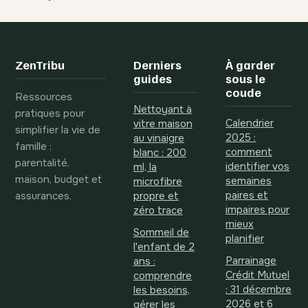
d’épargne en un
pourquoi le
an grâce au suivi
plafond de 25 €,
visuel
les refus en
caisse et les
ZenTribu
Derniers
À garder
commissions
guides
sous le
posent problème
coude
Ressources
?
Nettoyant à
pratiques pour
Calendrier
vitre maison
simplifier la vie de
2025 :
au vinaigre
famille :
comment
blanc : 200
parentalité,
identifier vos
ml, la
maison, budget et
semaines
microfibre
assurances.
paires et
propre et
impaires pour
zéro trace
mieux
Sommeil de
planifier
l'enfant de 2
Parrainage
ans :
Crédit Mutuel
comprendre
: 31 décembre
les besoins,
2026 et 6
gérer les