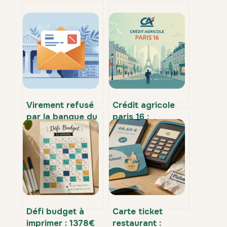
Virement refusé
Crédit agricole
par la banque du
paris 16 :
bénéficiaire :
agences, services
causes, solutions
et conseils pour
et recours
bien choisir
Défi budget à
Carte ticket
imprimer : 1378€
restaurant :