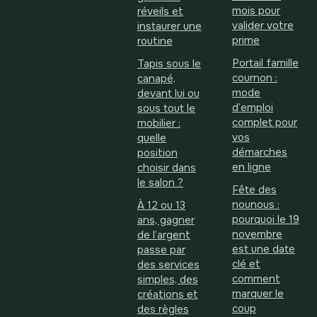
mois pour
réveils et
valider votre
instaurer une
prime
routine
Portail famille
Tapis sous le
cournon :
canapé,
mode
devant lui ou
d’emploi
sous tout le
complet pour
mobilier :
vos
quelle
démarches
position
en ligne
choisir dans
le salon ?
Fête des
nounous :
À 12 ou 13
pourquoi le 19
ans, gagner
novembre
de l’argent
est une date
passe par
clé et
des services
comment
simples, des
marquer le
créations et
coup
des règles