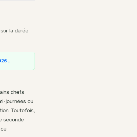
sur la durée
2026 …
tains chefs
mi-journées ou
ion. Toutefois,
ne seconde
 ou