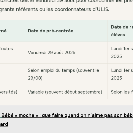
ollicités dès le vendredi 29 août pour coordonner les pri
gnants référents ou les coordonnateurs d’ULIS.
Date de r
rné
Date de pré-rentrée
élèves
Toutes
Lundi 1er
Vendredi 29 août 2025
2025
Selon emploi du temps (souvent le
Lundi 1er
29/08)
2025
versités)
Variable (souvent début septembre)
Selon les 
Bébé « moche » : que faire quand on n’aime pas son bé
gard