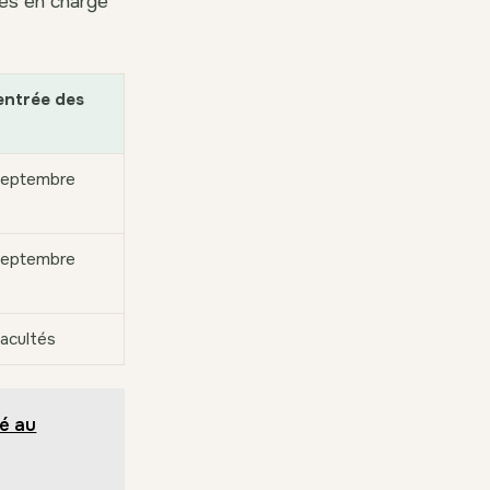
ses en charge
entrée des
 septembre
 septembre
facultés
bé au