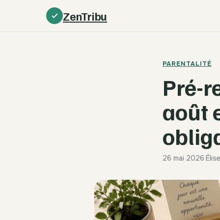
ZenTribu
PARENTALITÉ
Pré-r
août 
oblig
26 mai 2026
·
Élis