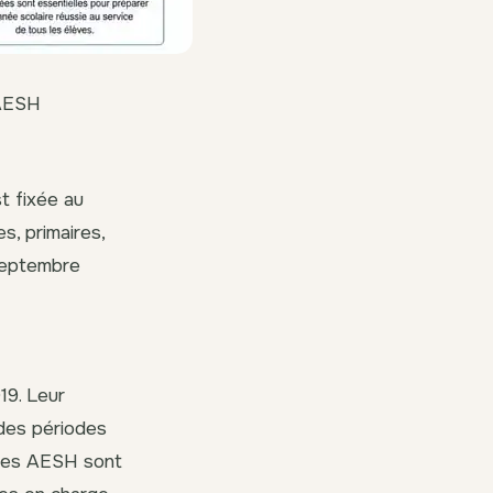
 AESH
st fixée au
s, primaires,
 septembre
19. Leur
 des périodes
. Les AESH sont