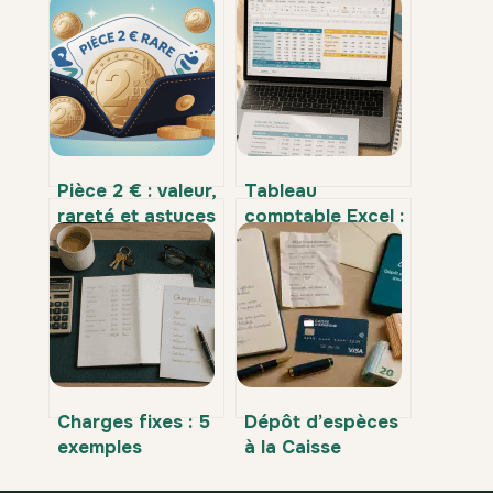
Pièce 2 € : valeur,
Tableau
rareté et astuces
comptable Excel :
pour bien les
5 colonnes
identifier
indispensables
pour fiabiliser
votre gestion
Charges fixes : 5
Dépôt d’espèces
exemples
à la Caisse
concrets et calcul
d’Épargne : 3