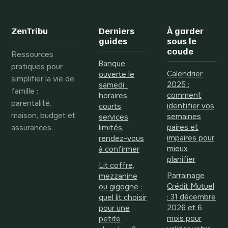
du seuil de
réflexes pour
rentabilité pour
récupérer votre
sécuriser votre
argent après un
ZenTribu
Derniers
À garder
trésorerie
bug d’automate
guides
sous le
coude
Ressources
Banque
pratiques pour
Calendrier
ouverte le
simplifier la vie de
2025 :
samedi :
famille :
comment
horaires
parentalité,
identifier vos
courts,
maison, budget et
semaines
services
assurances.
paires et
limités,
impaires pour
rendez-vous
mieux
à confirmer
planifier
Lit coffre,
Parrainage
mezzanine
Crédit Mutuel
ou gigogne :
: 31 décembre
quel lit choisir
2026 et 6
pour une
mois pour
petite