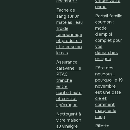
valider votre
chambre ?
prime
Tache de
Portail famille
sang sur un
cournon :
matelas : eau
mode
froide,
d’emploi
tamponnage
complet pour
et produits à
vos
utiliser selon
démarches
le cas
en ligne
Assurance
Fête des
caravane : le
nounous :
PTAC
pourquoi le 19
tranche
novembre
entre
est une date
contrat auto
clé et
et contrat
comment
spécifique
marquer le
Nettoyant à
coup
vitre maison
Rillette
au vinaigre