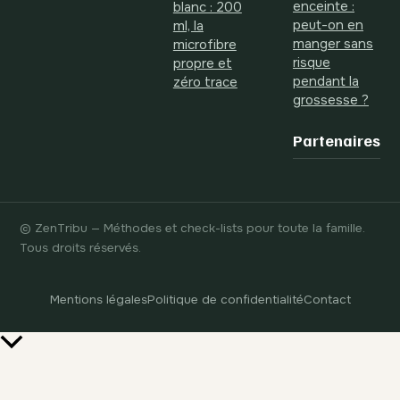
enceinte :
blanc : 200
peut-on en
ml, la
manger sans
microfibre
risque
propre et
pendant la
zéro trace
grossesse ?
Partenaires
© ZenTribu — Méthodes et check-lists pour toute la famille.
Tous droits réservés.
Mentions légales
Politique de confidentialité
Contact
Retour
en
haut