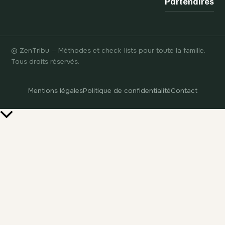
Partenaires
© ZenTribu — Méthodes et check-lists pour toute la famille.
Tous droits réservés.
Mentions légales
Politique de confidentialité
Contact
Retour
en
haut