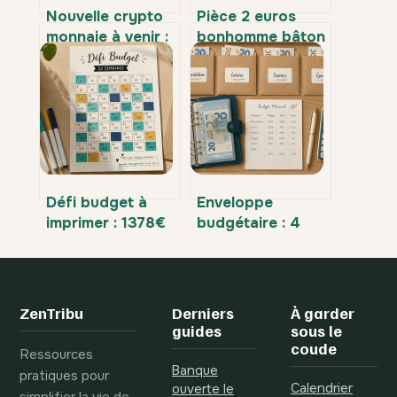
Nouvelle crypto
Pièce 2 euros
monnaie à venir :
bonhomme bâton
lesquelles
: valeur, rareté et
surveiller en
comment
priorité en 2026 ?
l’identifier
Défi budget à
Enveloppe
imprimer : 1378€
budgétaire : 4
d’épargne en un
étapes pour
an grâce au suivi
reprendre le
visuel
contrôle total de
vos dépenses
ZenTribu
Derniers
À garder
guides
sous le
coude
Ressources
Banque
pratiques pour
Calendrier
ouverte le