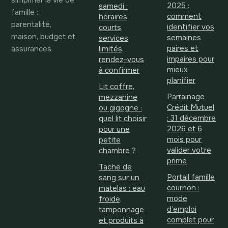
simplifier la vie de
2025 :
samedi :
famille :
comment
horaires
parentalité,
identifier vos
courts,
maison, budget et
semaines
services
assurances.
paires et
limités,
impaires pour
rendez-vous
mieux
à confirmer
planifier
Lit coffre,
Parrainage
mezzanine
Crédit Mutuel
ou gigogne :
: 31 décembre
quel lit choisir
2026 et 6
pour une
mois pour
petite
valider votre
chambre ?
prime
Tache de
Portail famille
sang sur un
cournon :
matelas : eau
mode
froide,
d’emploi
tamponnage
complet pour
et produits à