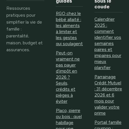
guides
sous le
coude
Ressources
RGO chez le
pratiques pour
Calendrier
bébé allaité :
simplifier la vie de
2025 :
les aliments
famille :
comment
à limiter et
parentalité,
identifier vos
les gestes
maison, budget et
semaines
qui soulagent
assurances.
paires et
Peut-on
impaires pour
vraiment ne
mieux
pas payer
planifier
d’impôt en
Parrainage
2026 ?
Crédit Mutuel
Seuils,
: 31 décembre
crédits et
2026 et 6
pièges à
mois pour
éviter
valider votre
Placo, pierre
prime
ou bois : quel
Portail famille
habillage
cournon :
pour une