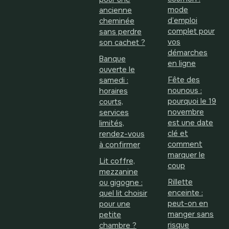
mode
ancienne
d’emploi
cheminée
complet pour
sans perdre
vos
son cachet ?
démarches
Banque
en ligne
ouverte le
Fête des
samedi :
nounous :
horaires
pourquoi le 19
courts,
novembre
services
est une date
limités,
clé et
rendez-vous
comment
à confirmer
marquer le
Lit coffre,
coup
mezzanine
Rillette
ou gigogne :
enceinte :
quel lit choisir
peut-on en
pour une
manger sans
petite
risque
chambre ?