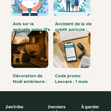
Avis sur la
Accident de la vie
mutuelle swiss life
crédit agricole :
: notre analyse
garanties, prix et
claire et sans
démarches
jargon
expliqués
Décoration de
Code promo
Noël extérieure :
Leocare : 1 mois
5 conseils pour
offert et 3
illuminer votre
réflexes pour
jardin sans
maximiser vos
alourdir votre
économies
ZenTribu
Derniers
À garder
facture