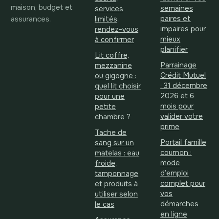
maison, budget et
semaines
services
assurances.
paires et
limités,
impaires pour
rendez-vous
mieux
à confirmer
planifier
Lit coffre,
Parrainage
mezzanine
Crédit Mutuel
ou gigogne :
: 31 décembre
quel lit choisir
2026 et 6
pour une
mois pour
petite
valider votre
chambre ?
prime
Tache de
Portail famille
sang sur un
cournon :
matelas : eau
mode
froide,
d’emploi
tamponnage
complet pour
et produits à
vos
utiliser selon
démarches
le cas
en ligne