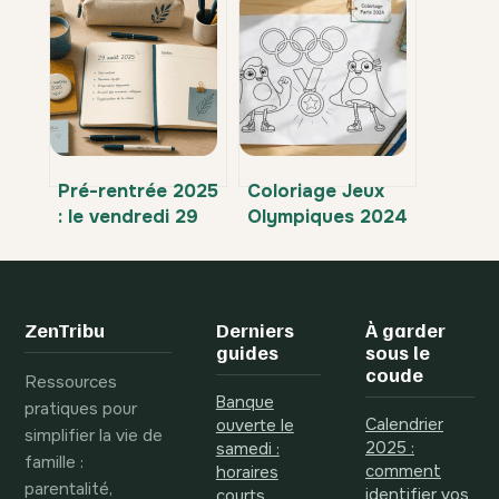
simples pour
par la circulaire
l’éveiller au
2017-084 que
quotidien
vous devez
refuser
Pré-rentrée 2025
Coloriage Jeux
: le vendredi 29
Olympiques 2024
août et 4 règles
: 5 symboles
d’or pour vos
iconiques à
obligations de
imprimer pour les
service
enfants
ZenTribu
Derniers
À garder
guides
sous le
coude
Ressources
Banque
pratiques pour
Calendrier
ouverte le
simplifier la vie de
2025 :
samedi :
famille :
comment
horaires
parentalité,
identifier vos
courts,