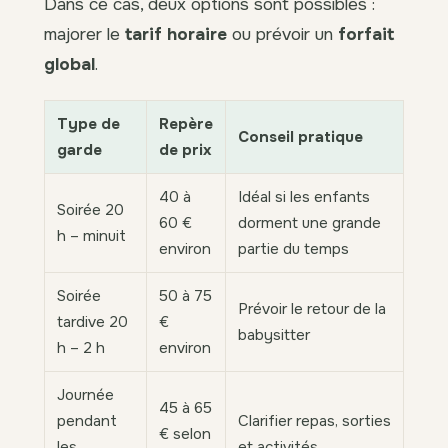
Dans ce cas, deux options sont possibles :
majorer le
tarif horaire
ou prévoir un
forfait
global
.
Type de
Repère
Conseil pratique
garde
de prix
40 à
Idéal si les enfants
Soirée 20
60 €
dorment une grande
h – minuit
environ
partie du temps
Soirée
50 à 75
Prévoir le retour de la
tardive 20
€
babysitter
h – 2 h
environ
Journée
45 à 65
pendant
Clarifier repas, sorties
€ selon
les
et activités