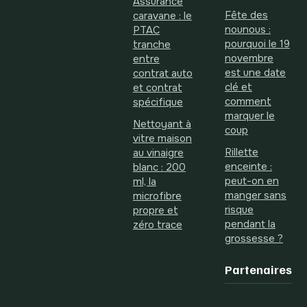
Assurance
Fête des
caravane : le
nounous :
PTAC
pourquoi le 19
tranche
novembre
entre
est une date
contrat auto
clé et
et contrat
comment
spécifique
marquer le
Nettoyant à
coup
vitre maison
Rillette
au vinaigre
enceinte :
blanc : 200
peut-on en
ml, la
manger sans
microfibre
risque
propre et
pendant la
zéro trace
grossesse ?
Partenaires