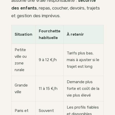
assume une vraie responsabilité :
sécurité
des enfants
, repas, coucher, devoirs, trajets
et gestion des imprévus.
Fourchette
Situation
À retenir
habituelle
Petite
Tarifs plus bas,
ville ou
9 à 12 €/h
mais à ajuster si le
zone
trajet est long
rurale
Demande plus
Grande
11 à 15 €/h
forte et coût de la
ville
vie plus élevé
Les profils fiables
Paris et
Souvent
et disponibles