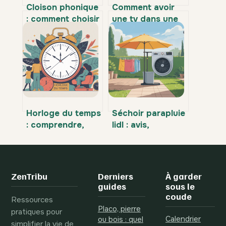
Cloison phonique
Comment avoir
: comment choisir
une tv dans une
et installer une
chambre sans
isolation vraiment
prise antenne
efficace
Horloge du temps
Séchoir parapluie
: comprendre,
lidl : avis,
choisir et utiliser
comparatif et
ce repère
conseils pour
essentiel
bien choisir
ZenTribu
Derniers
À garder
guides
sous le
coude
Ressources
Placo, pierre
pratiques pour
Calendrier
ou bois : quel
simplifier la vie de