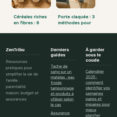
Céréales riches
Porte claquée : 3
en fibres : 6
méthodes pour
critères pour
ouvrir sans clé et
choisir votre allié
éviter les
transit et satiété
arnaques
ZenTribu
Derniers
À garder
guides
sous le
coude
Ressources
Tache de
pratiques pour
Calendrier
sang sur un
simplifier la vie de
2025 :
matelas : eau
famille :
comment
froide,
parentalité,
identifier vos
tamponnage
maison, budget et
semaines
et produits à
assurances.
paires et
utiliser selon
impaires pour
le cas
mieux
Assurance
planifier