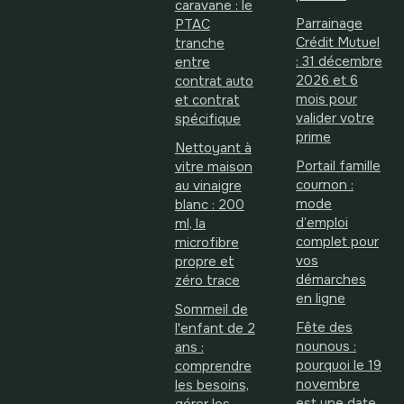
caravane : le
Parrainage
PTAC
Crédit Mutuel
tranche
: 31 décembre
entre
2026 et 6
contrat auto
mois pour
et contrat
valider votre
spécifique
prime
Nettoyant à
Portail famille
vitre maison
cournon :
au vinaigre
mode
blanc : 200
d’emploi
ml, la
complet pour
microfibre
vos
propre et
démarches
zéro trace
en ligne
Sommeil de
Fête des
l'enfant de 2
nounous :
ans :
pourquoi le 19
comprendre
novembre
les besoins,
est une date