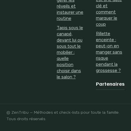
gérer les
clé et
réveils et
comment
instaurer une
marquer le
routine
coup
Tapis sous le
Rillette
canapé,
enceinte :
devant lui ou
peut-on en
sous tout le
manger sans
mobilier :
risque
quelle
pendant la
position
grossesse ?
choisir dans
le salon ?
Partenaires
© ZenTribu — Méthodes et check-lists pour toute la famille.
Tous droits réservés.