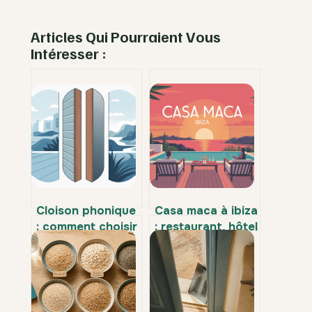
Articles Qui Pourraient Vous
Intéresser :
Cloison phonique
Casa maca à ibiza
: comment choisir
: restaurant, hôtel
et installer une
et expériences à
isolation vraiment
ne pas manquer
efficace