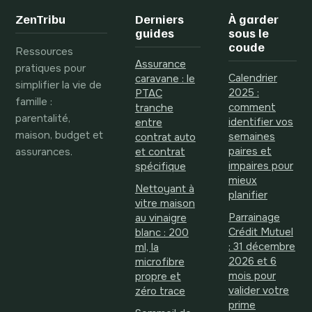
supprimer les
ZenTribu
Derniers
À garder
oublis
guides
sous le
coude
Ressources
Assurance
pratiques pour
Calendrier
caravane : le
simplifier la vie de
2025 :
PTAC
famille :
comment
tranche
parentalité,
identifier vos
entre
maison, budget et
semaines
contrat auto
assurances.
paires et
et contrat
impaires pour
spécifique
mieux
Nettoyant à
planifier
vitre maison
Parrainage
au vinaigre
Crédit Mutuel
blanc : 200
: 31 décembre
ml, la
2026 et 6
microfibre
mois pour
propre et
valider votre
zéro trace
prime