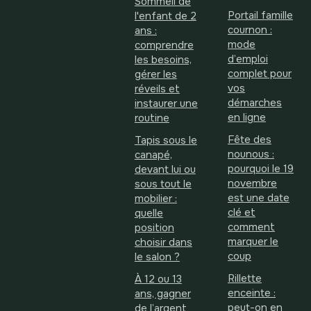
Sommeil de
Portail famille
l'enfant de 2
cournon :
ans :
mode
comprendre
d’emploi
les besoins,
complet pour
gérer les
vos
réveils et
démarches
instaurer une
en ligne
routine
Fête des
Tapis sous le
nounous :
canapé,
pourquoi le 19
devant lui ou
novembre
sous tout le
est une date
mobilier :
clé et
quelle
comment
position
marquer le
choisir dans
coup
le salon ?
Rillette
À 12 ou 13
enceinte :
ans, gagner
peut-on en
de l’argent