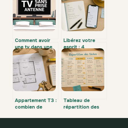
Comment avoir
Libérez votre
une tv dans une
esprit : 4
chambre sans
méthodes
prise antenne
concrètes pour
diviser par deux
votre charge
mentale
Appartement T3 :
Tableau de
combien de
répartition des
chambres pour
tâches : 4 étapes
quel espace de
pour équilibrer la
vie ?
charge et