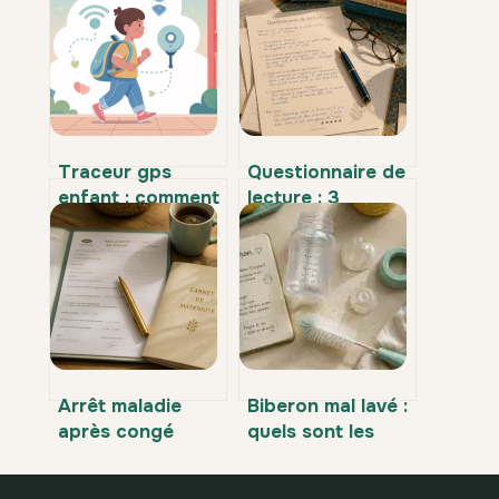
Traceur gps
Questionnaire de
enfant : comment
lecture : 3
choisir un modèle
méthodes pour
fiable et
évaluer sans
rassurant
décourager vos
élèves
Arrêt maladie
Biberon mal lavé :
après congé
quels sont les
maternité :
risques réels et
conditions
comment réagir ?