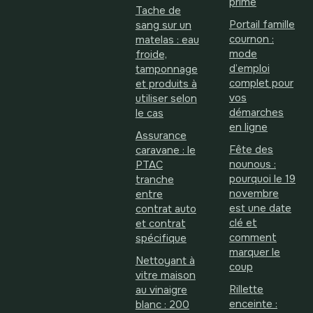
prime
Tache de
Portail famille
sang sur un
cournon :
matelas : eau
mode
froide,
d’emploi
tamponnage
complet pour
et produits à
vos
utiliser selon
démarches
le cas
en ligne
Assurance
Fête des
caravane : le
nounous :
PTAC
pourquoi le 19
tranche
novembre
entre
est une date
contrat auto
clé et
et contrat
comment
spécifique
marquer le
Nettoyant à
coup
vitre maison
Rillette
au vinaigre
enceinte :
blanc : 200