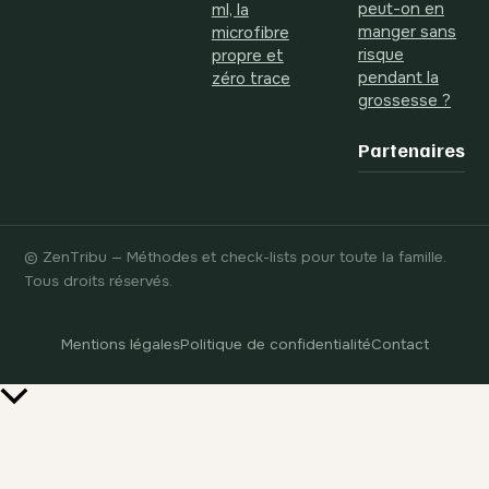
peut-on en
ml, la
manger sans
microfibre
risque
propre et
pendant la
zéro trace
grossesse ?
Partenaires
© ZenTribu — Méthodes et check-lists pour toute la famille.
Tous droits réservés.
Mentions légales
Politique de confidentialité
Contact
Retour
en
haut