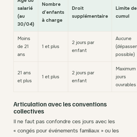
Âge du
Nombre
salarié
Droit
Limite de
d’enfants
(au
supplémentaire
cumul
à charge
30/04)
Moins
Aucune
2 jours par
de 21
1 et plus
(dépasse
enfant
ans
possible)
Maximum
21 ans
2 jours par
1 et plus
jours
et plus
enfant
ouvrables
Articulation avec les conventions
collectives
Il ne faut pas confondre ces jours avec les
« congés pour événements familiaux » ou les