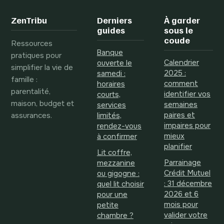
d’indemnisation
et protection
ZenTribu
Derniers
À garder
juridique
guides
sous le
coude
Ressources
Banque
pratiques pour
Calendrier
ouverte le
simplifier la vie de
2025 :
samedi :
famille :
comment
horaires
parentalité,
identifier vos
courts,
maison, budget et
semaines
services
assurances.
paires et
limités,
impaires pour
rendez-vous
mieux
à confirmer
planifier
Lit coffre,
Parrainage
mezzanine
Crédit Mutuel
ou gigogne :
: 31 décembre
quel lit choisir
2026 et 6
pour une
mois pour
petite
valider votre
chambre ?