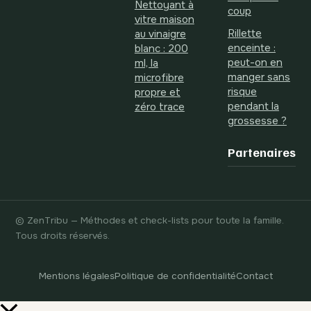
Nettoyant à
coup
vitre maison
Rillette
au vinaigre
enceinte :
blanc : 200
peut-on en
ml, la
manger sans
microfibre
risque
propre et
pendant la
zéro trace
grossesse ?
Partenaires
© ZenTribu — Méthodes et check-lists pour toute la famille.
Tous droits réservés.
Mentions légales
Politique de confidentialité
Contact
Retour