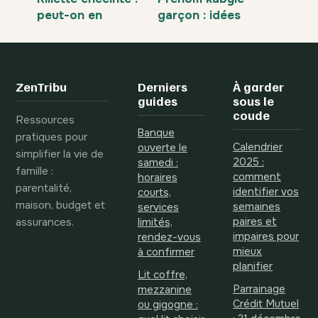
peut-on en
garçon : idées
manger sans
authentiques,
risque pendant la
modernes et
grossesse ?
pleines de sens
ZenTribu
Derniers
À garder
guides
sous le
coude
Ressources
Banque
pratiques pour
Calendrier
ouverte le
simplifier la vie de
2025 :
samedi :
famille :
comment
horaires
parentalité,
identifier vos
courts,
maison, budget et
semaines
services
assurances.
paires et
limités,
impaires pour
rendez-vous
mieux
à confirmer
planifier
Lit coffre,
Parrainage
mezzanine
Crédit Mutuel
ou gigogne :