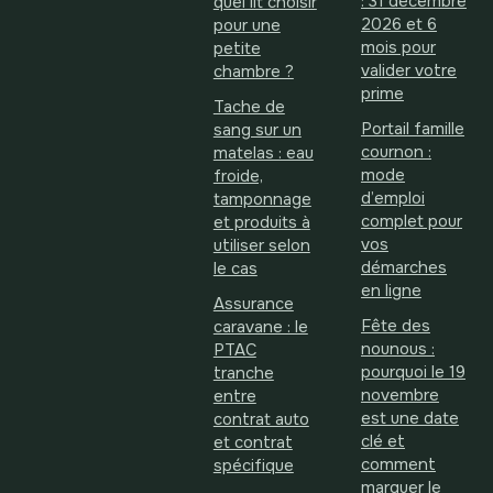
: 31 décembre
quel lit choisir
2026 et 6
pour une
mois pour
petite
valider votre
chambre ?
prime
Tache de
Portail famille
sang sur un
cournon :
matelas : eau
mode
froide,
d’emploi
tamponnage
complet pour
et produits à
vos
utiliser selon
démarches
le cas
en ligne
Assurance
Fête des
caravane : le
nounous :
PTAC
pourquoi le 19
tranche
novembre
entre
est une date
contrat auto
clé et
et contrat
comment
spécifique
marquer le