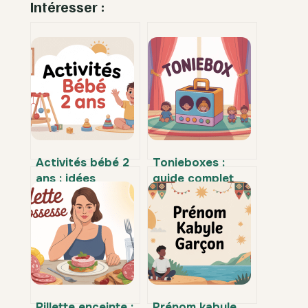
Intéresser :
Activités bébé 2
Tonieboxes :
ans : idées
guide complet
simples pour
pour bien choisir
l’éveiller au
et utiliser ce
quotidien
lecteur audio
enfant
Rillette enceinte :
Prénom kabyle